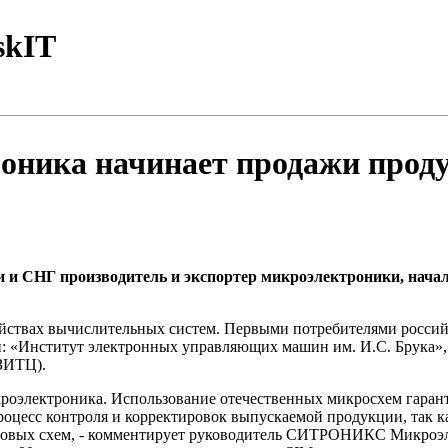
skIT
ка начинает продажи продук
СНГ производитель и экспортер микроэлектроники, начал 
ойствах вычислительных систем. Первыми потребителями россий
ки: «Институт электронных управляющих машин им. И.С. Брук
(ЗИТЦ).
лектроника. Использование отечественных микросхем гарантир
процесс контроля и корректировок выпускаемой продукции, так 
готовых схем, - комментирует руководитель СИТРОНИКС Микроэ