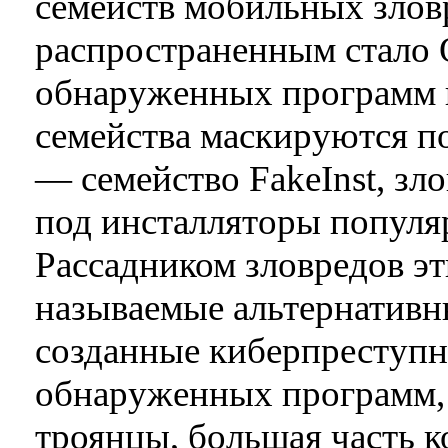
семейств мобильных злов
распространенным стало 
обнаруженных программ п
семейства маскируются по
— семейство FakeInst, зл
под инсталляторы популя
Рассадником зловредов эт
называемые альтернативн
созданные киберпреступн
обнаруженных программ
троянцы, большая часть к