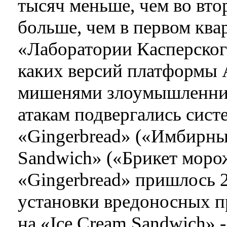
тысяч меньше, чем во втор
больше, чем в первом ква
«Лаборатории Касперског
каких версий платформы A
мишенями злоумышленник
атакам подвергались сист
«Gingerbread» («Имбирный
Sandwich» («Брикет моро
«Gingerbread» пришлось
установки вредоносных пр
на «Ice Cream Sandwich» 