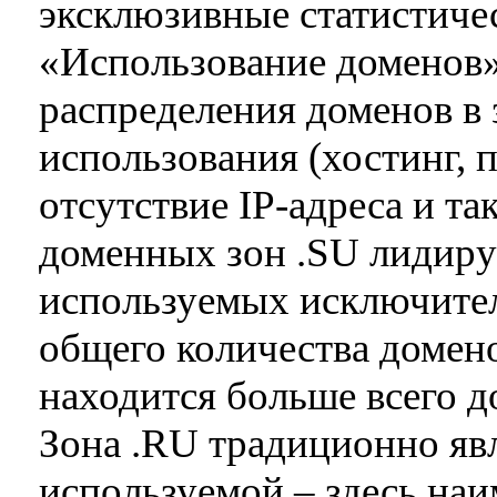
эксклюзивные статистичес
«Использование доменов»
распределения доменов в з
использования (хостинг, п
отсутствие IP-адреса и та
доменных зон .SU лидиру
используемых исключител
общего количества доменов
находится больше всего до
Зона .RU традиционно яв
используемой – здесь наи