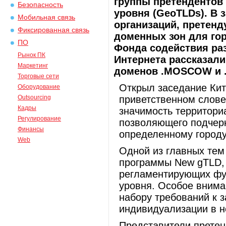
группы претендентов
Безопасность
уровня (GeoTLDs). В 
Мобильная связь
организаций, претенд
Фиксированная связь
доменных зон для гор
ПО
Фонда содействия ра
Рынок ПК
Интернета рассказали
Маркетинг
доменов .MOSCOW и 
Торговые сети
Открыл заседание Кит
Оборудование
Outsourcing
приветственном слове
Кадры
значимость территори
Регулирование
позволяющего подчерк
Финансы
определенному городу
Web
Одной из главных тем
программы New gTLD, 
регламентирующих фу
уровня. Особое вним
набору требований к 
индивидуализации в н
Представители претен