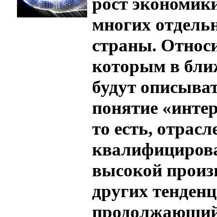
рост экономики
многих отдель
страны. Относ
которым в ближ
будут описыват
понятие «инте
то есть, отрас
квалифициров
высокой произ
других тенден
продолжающий