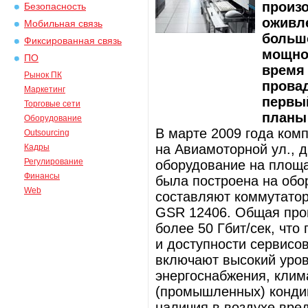
произо
Безопасность
оживле
Мобильная связь
больш
Фиксированная связь
мощно
ПО
время 
Рынок ПК
провад
Маркетинг
первый
Торговые сети
планы 
Оборудование
В марте 2009 года ком
Outsourcing
на Авиамоторной ул., д
Кадры
Регулирование
оборудование на площа
Финансы
была построена на обо
Web
составляют коммутатор
GSR 12406. Общая проп
более 50 Гбит/сек, что
и доступности сервисо
включают высокий уров
энергоснабжения, клим
(промышленных) конди
наличия в воздухе вре