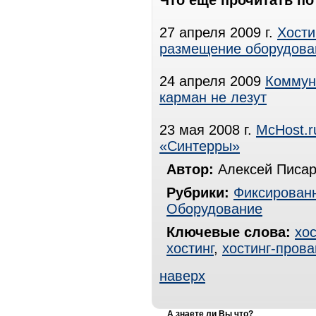
Что еще прочитать п
27 апреля 2009 г.
Хости
размещение оборудован
24 апреля 2009
Коммуни
карман не лезут
23 мая 2008 г.
McHost.r
«Синтерры»
Автор:
Алексей Писар
Рубрики:
Фиксированн
Оборудование
Ключевые слова:
хос
хостинг
,
хостинг-пров
наверх
А знаете ли Вы что?