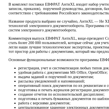
В комплект поставки ЕВФРАТ АнтиXL входит набор учетны
записок, приказов), поручений руководства, договоров, б
соответствии с требованиями Российского законодательс
Название продукта выбрано не случайно, АнтиXL — Не XL 
технологий электронного документооборота. Программа го
систем электронного документооборота.
Комментируя выпуск ЕВФРАТ АнтиXL, вице-президент Cogn
стать более 200 000 пользователей, которые сейчас для у
легли наши лучшие технологические экспертизы, проектные
тот простор для работы с документами, который мы пред
Основные функциональные возможности программы ЕВФ
регистрация, учет и систематизация любых типов до
удобная работа с документами MS Office, OpenOffice;
выдача заданий и поручений по документам;
рассылка уведомлений и напоминаний;
оперативный поиск документов по их реквизитам и 
подготовка и печать журналов регистрации документ
создание отчетов по исполнительской дисциплине;
подготовка и печать бумажных документов по шаблон
работа с версиями документов;
централизованное хранение электронных документов