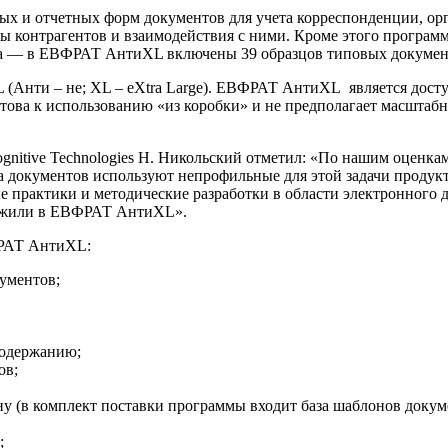
х и отчетных форм документов для учета корреспонденции, о
азы контрагентов и взаимодействия с ними. Кроме этого програ
тва — в ЕВФРАТ АнтиXL включены 39 образцов типовых докумен
(Анти – не; XL – eXtra Large). ЕВФРАТ АнтиXL является досту
това к использованию «из коробки» и не предполагает масштабн
itive Technologies Н. Никольский отметил: «По нашим оценкам
чета документов используют непрофильные для этой задачи проду
 практики и методические разработки в области электронного 
ложили в ЕВФРАТ АнтиXL».
РАТ АнтиXL:
кументов;
содержанию;
ов;
у (в комплект поставки программы входит база шаблонов докум
;