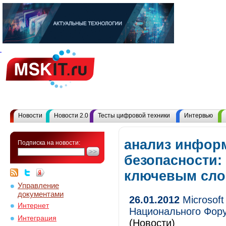
Новости
Новости 2.0
Тесты цифровой техники
Интервью
анализ инфор
Подписка на новости:
безопасности:
ключевым сл
Управление
документами
26.01.2012
Microsoft
Интернет
Национального Фор
Интеграция
(Новости)