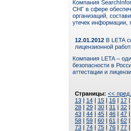
Компания SearchInfo
СНГ в сфере обеспе
организаций, состав
утечек информации, 
12.01.2012
В LETA с
лицензионной рабо
Компания LETA – од
безопасности в Росс
аттестации и лиценз
Страницы:
<< пред
13
|
14
|
15
|
16
|
17
28
|
29
|
30
|
31
|
32
43
|
44
|
45
|
46
|
47
58
|
59
|
60
|
61
|
62
73
|
74
|
75
|
76
|
77