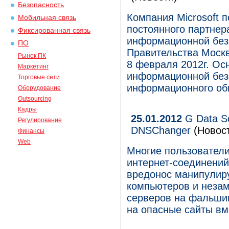
Безопасность
Компания Microsoft 
Мобильная связь
постоянного партне
Фиксированная связь
информационной безо
ПО
Правительства Москв
Рынок ПК
8 февраля 2012г. Ос
Маркетинг
информационной безо
Торговые сети
информационного об
Оборудование
Outsourcing
Кадры
25.01.2012
G Data So
Регулирование
DNSChanger
(Новос
Финансы
Web
Многие пользователи
интернет-соединений
вредонос манипулир
компьютеров и незам
серверов на фальши
на опасные сайты в