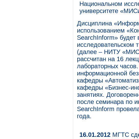
Национальном иссл
университете «МИС
Дисциплина «Информ
использованием «Ко
SearchInform» будет
исследовательском 
(далее – НИТУ «МИСи
рассчитан на 16 лек
лабораторных часов.
информационной безо
кафедры «Автоматиз
кафедры «Бизнес-ин
занятиях. Договорен
после семинара по и
SearchInform провел
года.
16.01.2012
МГТС сде