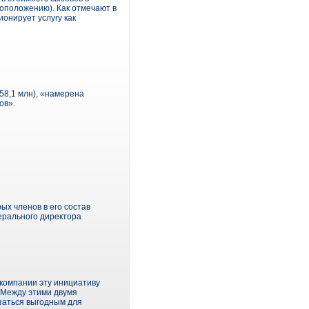
оположению). Как отмечают в
онирует услугу как
58,1 млн), «намерена
ов».
х членов в его состав
нерального директора
 компании эту инициативу
 Между этими двумя
заться выгодным для