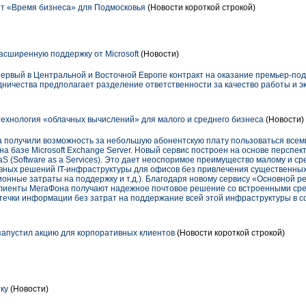
т «Время бизнеса» для Подмосковья
(Новости короткой строкой)
сширенную поддержку от Microsoft
(Новости)
первый в Центральной и Восточной Европе контракт на оказание премьер-подд
ничества предполагает разделение ответственности за качество работы и э
технология «облачных вычислений» для малого и среднего бизнеса
(Новости)
 получили возможность за небольшую абонентскую плату пользоваться все
на базе Microsoft Exchange Server. Новый сервис построен на основе перспе
aS (Software as a Services). Это дает неоспоримое преимущество малому и ср
ных решений IT-инфраструктуры для офисов без привлечения существенных 
онные затраты на поддержку и т.д.). Благодаря новому сервису «Основной р
, клиенты МегаФона получают надежное почтовое решение со встроенными ср
утечки информации без затрат на поддержание всей этой инфраструктуры в 
апустил акцию для корпоративных клиентов
(Новости короткой строкой)
ку
(Новости)