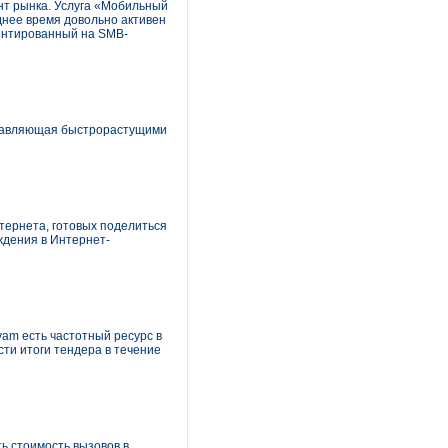
нт рынка. Услуга «Мобильный
днее время довольно активен
иентированный на SMB-
правляющая быстрорастущими
тернета, готовых поделиться
ждения в Интернет-
yam есть частотный ресурс в
ти итоги тендера в течение
ь стоимость вызовов в