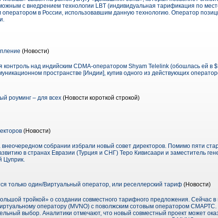
можным с внедрением технологии LBT (индивидуальная тарификация по мест
 оператором в России, использовавшим данную технологию. Оператор позици
и.
епление
(Новости)
я контроль над индийским CDMA-оператором Shyam Telelink (обошлась ей в $
муникационном пространстве [Индии], купив одного из действующих оператор
й роуминг – для всех
(Новости короткой строкой)
екторов
(Новости)
 внеочередном собрании избрали новый совет директоров. Помимо пяти стары
азвитию в странах Евразии (Турция и СНГ) Теро Кивисаари и заместитель ге
й Цуприк.
ся только один/Виртуальный оператор, или реселлерский тариф
(Новости)
большой тройкой» о создании совместного тарифного предложения. Сейчас в
виртуальному оператору (MVNO) с поволжским сотовым оператором СМАРТС.
тельный выбор. Аналитики отмечают, что новый совместный проект может ока