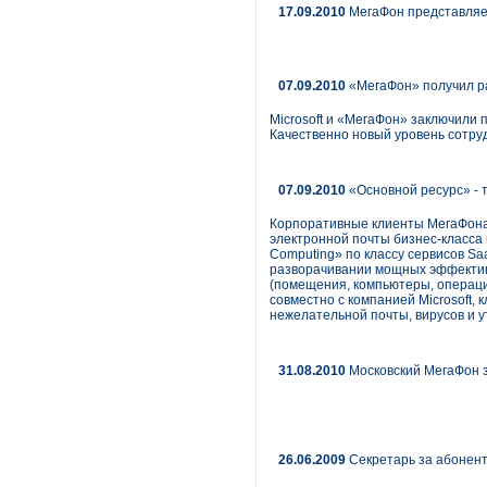
17.09.2010
МегаФон представляе
07.09.2010
«МегаФон» получил ра
Microsoft и «МегаФон» заключили 
Качественно новый уровень сотруд
07.09.2010
«Основной ресурс» - 
Корпоративные клиенты МегаФона
электронной почты бизнес-класса 
Computing» по классу сервисов Sa
разворачивании мощных эффектив
(помещения, компьютеры, операци
совместно с компанией Microsoft
нежелательной почты, вирусов и 
31.08.2010
Московский МегаФон з
26.06.2009
Секретарь за абонент