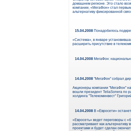
домашнем регионе. Это стало воз
компании, «МегаФон» стал первым
альтернативу фиксированной связ
15.04.2008
Понадобилось подкр
«Система», в январе установивша
расширить присутствие в телеком
14.04.2008
МегаФон: национальны
14.04.2008
"МегаФон" собрал дир
Акционеры компании "МегаФон" на
вошли президент TeliaSonera по р
холдинга "Телекоминвест" Григори
14.04.2008
В «Евросети» останет
«Евросеть» ведет переговоры с «
рассматривают как альтернативу 
проектами и будет сделан оконча