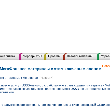
Аналитика
Мероприятия
Проекты
Каталог компаний
Управ
Новос
МегаФон: все материалы с этим ключевым словом
еню с помощью «Мегафона»
(Новости)
 новую услугу «USSD-меню», разработанную в рамках развития сервиса «М
амостоятельно создавать свое собственное меню USSD, не интегрируясь в оп
 компании.
 о запуске нового федерального тарифного плана «Корпоративный Стандар