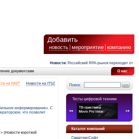
Добавить
новость
мероприятие
компанию
Новости:
Российский RPA-рынок переходит от автома
ление документами
О нас
ти на NNIT
Новости на ITSZ
Поиск:
Тесты цифровой техники
обильное информирование». C
ераторское, что позволит
Каталог компаний
т»
(Новости короткой
СмартексСофт