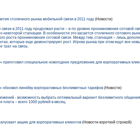
ития столичного рынка мобильной связи в 2011 году
(Новости)
й связи в 2011 году продолжал расти – и по уровню проникновения сотовой св
о некоторой стагнации. В особенности это касается столичного сотового рынк
го роста проникновения сотовой связи. Между тем, стагнация – лишь дополн
ентах, которые еще демонстрируют рост. Игроки рынка при этом ищут все нов
е трат на связь.
 приготовил специальное новогоднее предложение для корпоративных клие
» обновил линейку корпоративных безлимитных тарифов
(Новости)
ожений - возможность выбрать оптимальный вариант безлимитного общения 
 плата – всего 1000 рублей в месяц.
пускает акцию для корпоративных клиентов
(Новости короткой строкой)