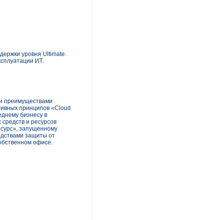
ержки уровня Ultimate.
ксплуатации ИТ.
ми преимуществами
ктивных принципов «Cloud
еднему бизнесу в
средств и ресурсов
есурс», запущенному
едствами защиты от
собственном офисе.