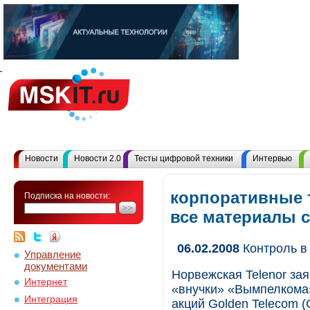
Новости
Новости 2.0
Тесты цифровой техники
Интервью
корпоративные
Подписка на новости:
все материалы 
06.02.2008
Контроль в
Управление
документами
Норвежская Telenor зая
Интернет
«внучки» «Вымпелкома» L
Интеграция
акций Golden Telecom (