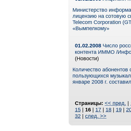
Министерство информа
лицензию на сотовую с
Telecom Corporation (GT
«Вымпелкому»
01.02.2008
Число росс
контента ИММО /Информ
(Новости)
Количество абонентов 
пользующихся музыкал
январе 2008 г. составил
Страницы:
<< пред.
|
15
|
16
|
17
|
18
|
19
|
2
32
|
след. >>