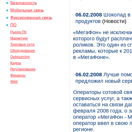
Безопасность
Мобильная связь
06.02.2008
Шоколад в 
Фиксированная связь
продуктов
(Новости)
ПО
«МегаФон» не исключае
Рынок ПК
которого будут распла
Маркетинг
роликов. Это один из 
Торговые сети
рекламы, которые к 201
Оборудование
в «МегаФоне».
Outsourcing
Кадры
Регулирование
06.02.2008
Лучше помо
Финансы
предложил новый сер
Web
Операторы сотовой свя
сервисных услуг, а та
оставаться на связи даж
февраля 2008 года, о 
оператор «МегаФон - М
оператор ввел в свою 
регионе.