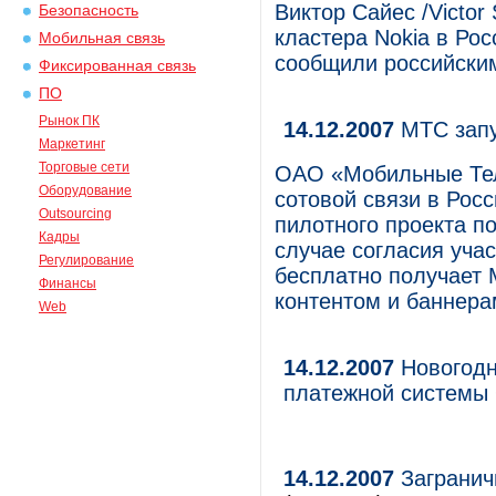
Виктор Сайес /Victor
Безопасность
кластера Nokia в Рос
Мобильная связь
сообщили российским
Фиксированная связь
ПО
Рынок ПК
14.12.2007
МТС запу
Маркетинг
Торговые сети
ОАО «Мобильные Тел
Оборудование
сотовой связи в Росс
Outsourcing
пилотного проекта 
Кадры
случае согласия уча
Регулирование
бесплатно получает
Финансы
контентом и баннерам
Web
14.12.2007
Новогодн
платежной системы
14.12.2007
Заграничн