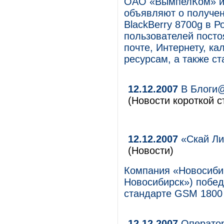
ОАО «ВымпелКом» и к
объявляют о получе
BlackBerry 8700g в Р
пользователей пост
почте, Интернету, к
ресурсам, а также с
12.12.2007
В Блоги@
(Новости короткой с
12.12.2007
«Скай Ли
(Новости)
Компания «Новосибир
Новосибирск») победи
стандарте GSM 1800 
12.12.2007
Оператор