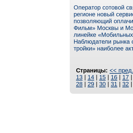
Оператор сотовой с
регионе новый серви
позволяющий оплачив
Фильм» Москвы и Мос
линейке «Мобильных
Наблюдатели рынка о
тройки» наиболее ак
Страницы:
<< пред
13
|
14
|
15
|
16
|
17
28
|
29
|
30
|
31
|
32