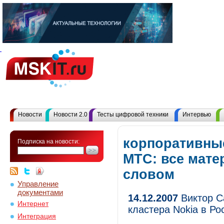
Новости
Новости 2.0
Тесты цифровой техники
Интервью
корпоративны
Подписка на новости:
МТС: все мат
словом
Управление
документами
14.12.2007
Виктор С
Интернет
кластера Nokia в Ро
Интеграция