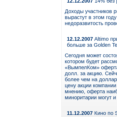
12.12.2007
14% без 
Доходы участников р
вырастут в этом году
недоразвитость пров
12.12.2007
Altimo пр
больше за Golden T
Сегодня может состо
котором будет расс
«ВымпелКом» оферта
долл. за акцию. Сейч
более чем на доллар
цену акции компании 
мнению, оферта наиб
миноритарии могут и
11.12.2007
Кино по