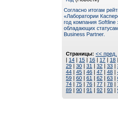
Согласно итогам рейт
«Лаборатории Касперс
год компания Softlin
обладающих статусами 
Business Partner.
Страницы:
<< пред.
|
14
|
15
|
16
|
17
|
18
29
|
30
|
31
|
32
|
33
|
44
|
45
|
46
|
47
|
48
|
59
|
60
|
61
|
62
|
63
|
74
|
75
|
76
|
77
|
78
|
89
|
90
|
91
|
92
|
93
|