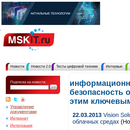
Новости
Новости 2.0
Тесты цифровой техники
Интервью
информационн
Подписка на новости:
безопасность 
этим ключевы
Управление
документами
22.03.2013
Vision So
Интернет
облачных средах
(Но
Интеграция