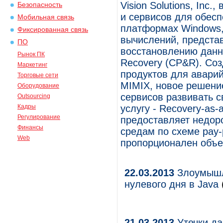
Vision Solutions, In
Безопасность
и сервисов для обес
Мобильная связь
платформах Windows, 
Фиксированная связь
вычислений, предста
ПО
восстановлению данны
Рынок ПК
Recovery (CP&R). Со
Маркетинг
продуктов для аварий
Торговые сети
MIMIX, новое решени
Оборудование
сервисов развивать с
Outsourcing
Кадры
услугу - Recovery-as-
Регулирование
предоставляет недор
Финансы
средам по схеме pay-
Web
пропорционален объе
22.03.2013
Злоумышл
нулевого дня в Java
21.03.2013
Утечки да