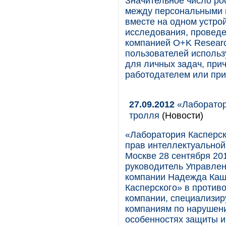
Значительное число ро
между персональными и
вместе на одном устро
исследования, проведе
компанией O+K Research
пользователей использ
для личных задач, при
работодателем или при
27.09.2012
«Лаборатори
тролля
(Новости)
«Лаборатория Касперск
прав интеллектуальной 
Москве 28 сентября 20
руководитель Управлен
компании Надежда Кащ
Касперского» в против
компании, специализир
компаниям по нарушени
особенностях защиты и