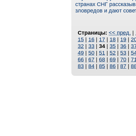
странах СНГ рассказыв
зловредов и дают совет
Страницы:
<< пред.
|
15
|
16
|
17
|
18
|
19
|
2
32
|
33
|
34
|
35
|
36
|
3
49
|
50
|
51
|
52
|
53
|
5
66
|
67
|
68
|
69
|
70
|
7
83
|
84
|
85
|
86
|
87
|
8