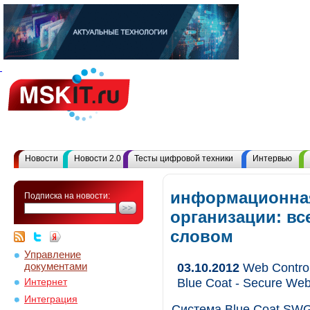
Новости
Новости 2.0
Тесты цифровой техники
Интервью
информационная
Подписка на новости:
организации: в
словом
Управление
документами
03.10.2012
Web Contro
Blue Coat - Secure Web
Интернет
Интеграция
Система Blue Coat SWG V