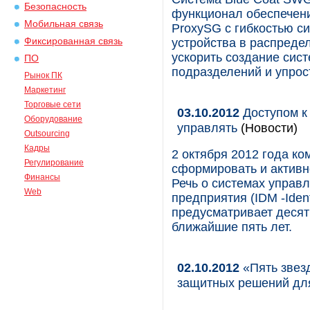
Безопасность
функционал обеспечени
Мобильная связь
ProxySG с гибкостью с
Фиксированная связь
устройства в распреде
ускорить создание сис
ПО
подразделений и упрос
Рынок ПК
Маркетинг
Торговые сети
03.10.2012
Доступом к
Оборудование
управлять
(Новости)
Outsourcing
Кадры
2 октября 2012 года к
Регулирование
сформировать и активн
Финансы
Речь о системах управ
Web
предприятия (IDM -Iden
предусматривает десят
ближайшие пять лет.
02.10.2012
«Пять звезд
защитных решений для