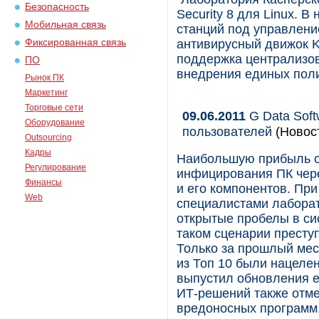
Безопасность
Security 8 для Linux. 
Мобильная связь
станций под управлени
Фиксированная связь
антивирусный движок Ka
поддержка централизов
ПО
внедрения единых поли
Рынок ПК
Маркетинг
Торговые сети
09.06.2011
G Data Soft
Оборудование
пользователей
(Новос
Outsourcing
Кадры
Наибольшую прибыль о
Регулирование
инфицирования ПК чер
Финансы
и его компонентов. Пр
Web
специалистами лабора
открытые пробелы в си
таком сценарии престу
Только за прошлый мес
из Топ 10 были нацелен
выпустил обновления е
ИТ-решений также отме
вредоносных программ