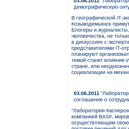
03.06.2011
"Лаборатори
демографическую сит
В географической IT-эк
Козьмодемьянск примут
Блогеры и журналисты
человечества, не тольк
в дискуссиях с экспер
представителями IT-отр
планируют организоват
темой станет влияние 
стране, или неоднозна
социализации на механ
03.06.2011
"Лаборатор
соглашение о сотрудн
"Лаборатория Касперск
компанией BASF, миро
осуществляющим свою д
поставке решений для 