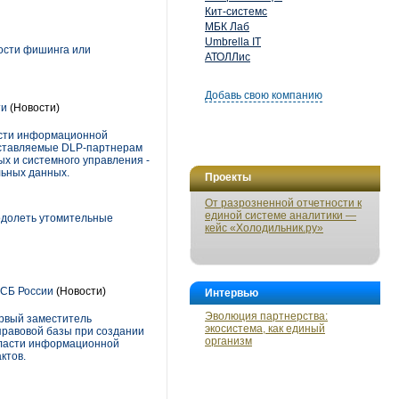
Кит-системс
МБК Лаб
Umbrella IT
ости фишинга или
АТОЛЛис
Добавь свою компанию
ти
(Новости)
ласти информационной
доставляемые DLP-партнерам
х и системного управления -
льных данных.
Проекты
От разрозненной отчетности к
единой системе аналитики —
одолеть утомительные
кейс «Холодильник.ру»
ФСБ России
(Новости)
Интервью
Эволюция партнерства:
ервый заместитель
экосистема, как единый
правовой базы при создании
организм
бласти информационной
ктов.