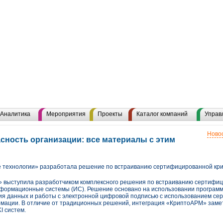
Аналитика
Мероприятия
Проекты
Каталог компаний
Управ
Новос
ность организации: все материалы с этим
технологии» разработала решение по встраиванию сертифицированной кр
 выступила разработчиком комплексного решения по встраиванию сертифиц
формационные системы (ИС). Решение основано на использовании програм
ия данных и работы с электронной цифровой подписью с использованием се
мации. В отличие от традиционных решений, интеграция «КриптоАРМ» заме
I систем.