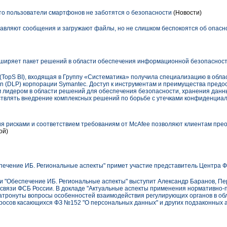
что пользователи смартфонов не заботятся о безопасности
(Новости)
авляют сообщения и загружают файлы, но не слишком беспокоятся об опасн
сширяет пакет решений в области обеспечения информационной безопаснос
r (TopS BI), входящая в Группу «Систематика» получила специализацию в об
tion (DLP) корпорации Symantec. Доступ к инструментам и преимущества пре
лидером в области решений для обеспечения безопасности, хранения данны
ствлять внедрение комплексных решений по борьбе с утечками конфиденциа
я рисками и соответствием требованиям от McAfee позволяют клиентам пре
ой)
ечение ИБ. Региональные аспекты" примет участие представитель Центра 
ии "Обеспечение ИБ. Региональные аспекты" выступит Александр Баранов, П
связи ФСБ России. В докладе "Актуальные аспекты применения нормативно-
затронуты вопросы особенностей взаимодействия регулирующих органов в о
просов касающихся ФЗ №152 "О персональных данных" и других подзаконных а