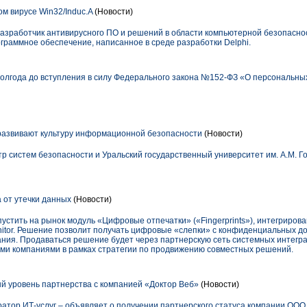
м вирусе Win32/Induc.A
(Новости)
зработчик антивирусного ПО и решений в области компьютерной безопаснос
граммное обеспечение, написанное в среде разработки Delphi.
олгода до вступления в силу Федерального закона №152-ФЗ «О персональны
развивают культуру информационной безопасности
(Новости)
нтр систем безопасности и Уральский государственный университет им. А.М. Г
 от утечки данных
(Новости)
устить на рынок модуль «Цифровые отпечатки» («Fingerprints»), интегриров
Monitor. Решение позволит получать цифровые «слепки» с конфиденциальных д
ния. Продаваться решение будет через партнерскую сеть системных интегра
ими компаниями в рамках стратегии по продвижению совместных решений.
ый уровень партнерства с компанией «Доктор Веб»
(Новости)
ратор ИТ-услуг – объявляет о получении партнерского статуса компании ООО 