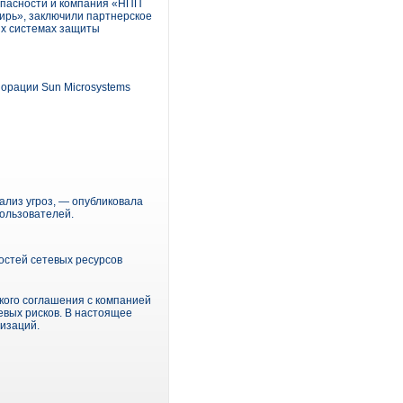
опасности и компания «НПП
ирь», заключили партнерское
ых системах защиты
орации Sun Microsystems
ализ угроз, — опубликовала
пользователей.
остей сетевых ресурсов
кого соглашения с компанией
евых рисков. В настоящее
низаций.