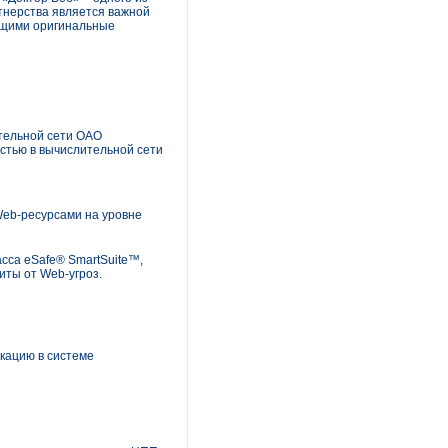
тнерства является важной
ющими оригинальные
тельной сети ОАО
стью в вычислительной сети
Web-ресурсами на уровне
сса eSafe® SmartSuite™,
ты от Web-угроз.
кацию в системе