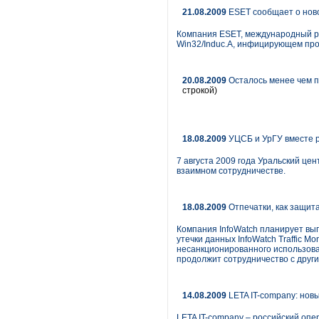
21.08.2009
ESET сообщает о ново
Компания ESET, международный ра
Win32/Induc.A, инфицирующем про
20.08.2009
Осталось менее чем п
строкой)
18.08.2009
УЦСБ и УрГУ вместе 
7 августа 2009 года Уральский це
взаимном сотрудничестве.
18.08.2009
Отпечатки, как защита
Компания InfoWatch планирует вып
утечки данных InfoWatch Traffic 
несанкционированного использова
продолжит сотрудничество с друг
14.08.2009
LETA IT-company: нов
LETA IT-company – российский опе