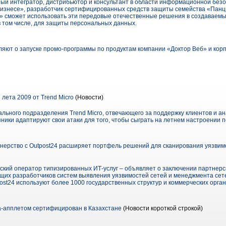
ый интегратор, дистрибьютор и консультант в области информационной без
изнесе», разработчик сертифицированных средств защиты семейства «Панц
» сможет использовать эти передовые отечественные решения в создаваем
 том числе, для защиты персональных данных.
ют о запуске промо-программы по продуктам компании «Доктор Веб» и корп
 лета 2009 от Trend Micro
(Новости)
льного подразделения Trend Micro, отвечающего за поддержку клиентов и ан
пники адаптируют свои атаки для того, чтобы сыграть на летнем настроении 
тнерство с Outpost24 расширяет портфель решений для сканирования уязвим
йский оператор типизированных ИТ-услуг – объявляет о заключении партнерс
дущих разработчиков систем выявления уязвимостей сетей и менеджмента сет
ost24 используют более 1000 государственных структур и коммерческих орга
va-апплетом сертифицирован в Казахстане
(Новости короткой строкой)