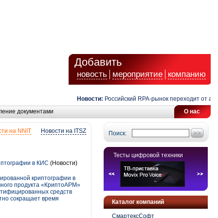
Добавить
новость
мероприятие
компанию
Новости:
Российский RPA-рынок переходит от автомат
ление документами
О нас
ти на NNIT
Новости на ITSZ
Поиск:
Тесты цифровой техники
иптографии в КИС
(Новости)
ированной криптографии в
много продукта «КриптоАРМ»
ртифицированных средств
тно сокращает время
Каталог компаний
СмартексСофт