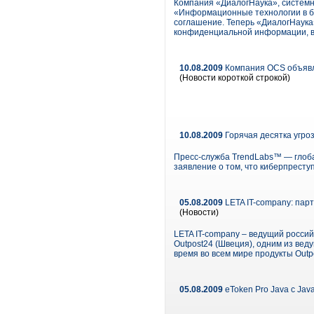
Компания «ДиалогНаука», системн
«Информационные технологии в б
соглашение. Теперь «ДиалогНаука
конфиденциальной информации, в
10.08.2009
Компания OCS объявля
(Новости короткой строкой)
10.08.2009
Горячая десятка угроз
Пресс-служба TrendLabs™ — глоба
заявление о том, что киберпресту
05.08.2009
LETA IT-company: пар
(Новости)
LETA IT-company – ведущий росси
Outpost24 (Швеция), одним из ве
время во всем мире продукты Outp
05.08.2009
eToken Pro Java с Ja