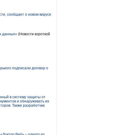
ти, сообщает о новом вирусе
х данных»
(Новости короткой
орького подписали договор о
анный в систему защиты от
окументов и обнаруживать их
торов. Также разработчик
«Доктор Веб» – одного из