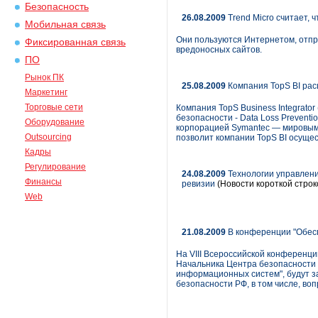
Безопасность
26.08.2009
Trend Micro считает, 
Мобильная связь
Они пользуются Интернетом, отпр
Фиксированная связь
вредоносных сайтов.
ПО
Рынок ПК
25.08.2009
Компания TopS BI ра
Маркетинг
Торговые сети
Компания TopS Business Integrato
безопасности - Data Loss Preven
Оборудование
корпорацией Symantec — мировым 
Outsourcing
позволит компании TopS BI осуще
Кадры
Регулирование
24.08.2009
Технологии управлени
Финансы
ревизии
(Новости короткой строк
Web
21.08.2009
В конференции "Обесп
На VIII Всероссийской конференц
Начальника Центра безопасности 
информационных систем", будут 
безопасности РФ, в том числе, во