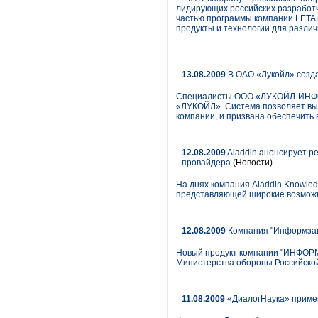
лидирующих российских разработч
частью программы компании LETA
продукты и технологии для разли
13.08.2009
В ОАО «Лукойл» созд
Специалисты ООО «ЛУКОЙЛ-ИНФОР
«ЛУКОЙЛ». Система позволяет выя
компании, и призвана обеспечить
12.08.2009
Aladdin анонсирует р
провайдера
(Новости)
На днях компания Aladdin Knowle
представляющей широкие возможн
12.08.2009
Компания "Информзащ
Новый продукт компании "ИНФОРМ
Министерства обороны Российско
11.08.2009
«ДиалогНаука» приме