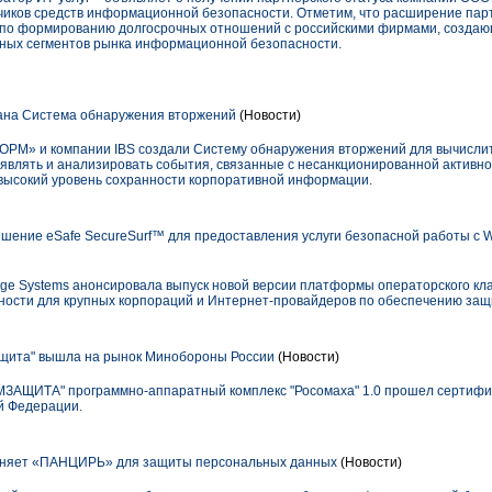
иков средств информационной безопасности. Отметим, что расширение пар
 по формированию долгосрочных отношений с российскими фирмами, созда
чных сегментов рынка информационной безопасности.
ана Система обнаружения вторжений
(Новости)
М» и компании IBS создали Систему обнаружения вторжений для вычисли
влять и анализировать события, связанные с несанкционированной активно
 высокий уровень сохранности корпоративной информации.
ешение eSafe SecureSurf™ для предоставления услуги безопасной работы с 
dge Systems анонсировала выпуск новой версии платформы операторского кла
ости для крупных корпораций и Интернет-провайдеров по обеспечению защи
ита" вышла на рынок Минобороны России
(Новости)
ЗАЩИТА" программно-аппаратный комплекс "Росомаха" 1.0 прошел сертифи
й Федерации.
няет «ПАНЦИРЬ» для защиты персональных данных
(Новости)