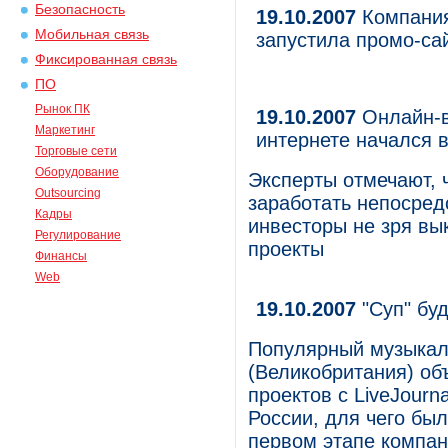
Безопасность
19.10.2007
Компания
Мобильная связь
запустила промо-сай
Фиксированная связь
ПО
Рынок ПК
19.10.2007
Онлайн-в
Маркетинг
интернете начался 
Торговые сети
Оборудование
Эксперты отмечают, ч
Outsourcing
заработать непосред
Кадры
инвесторы не зря в
Регулирование
проекты
Финансы
Web
19.10.2007
"Суп" буд
Популярный музыкал
(Великобритания) об
проектов с LiveJour
России, для чего был
первом этапе компан