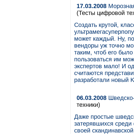
17.03.2008
Морозная
(Тесты цифровой те
Создать крутой, кла
ультрамегасуперпоп
может каждый. Ну, по
вендоры уж точно мо
таким, чтоб его было
пользоваться им мож
экспертов мало! И о
считаются представи
разработали новый K
06.03.2008
Шведско-
техники)
Даже простые шведск
затерявшихся среди 
своей скандинавской