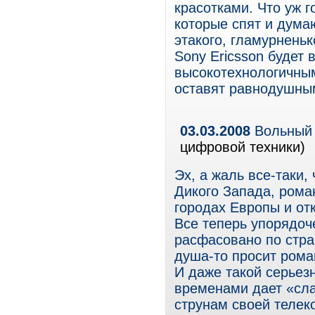
красотками. Что уж г
которые спят и дума
этакого, гламурненьк
Sony Ericsson будет 
высокотехнологичным
оставят равнодушным
03.03.2008
Вольный 
цифровой техники)
Эх, а жаль все-таки,
Дикого Запада, рома
городах Европы и от
Все теперь упорядоч
расфасовано по стра
душа-то просит роман
И даже такой серьезн
временами дает «сла
струнам своей телек