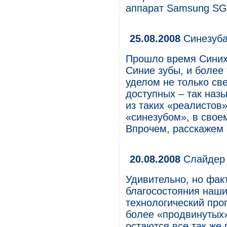
аппарат Samsung SG
25.08.2008
Синезуба
Прошло время Синих 
Синие зубы, и более 
уделом не только св
доступных – так наз
из таких «реалистов
«синезубом», в своем
Впрочем, расскажем 
20.08.2008
Слайдер 
Удивительно, но фак
благосостояния наши
технологический про
более «продвинутых»
остаются все так же