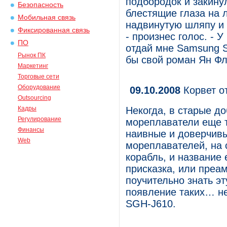
подбородок и закину
Безопасность
блестящие глаза на 
Мобильная связь
надвинутую шляпу и 
Фиксированная связь
- произнес голос. - 
ПО
отдай мне Samsung S
Рынок ПК
бы свой роман Ян Фле
Маркетинг
Торговые сети
Оборудование
09.10.2008
Корвет о
Outsourcing
Кадры
Некогда, в старые д
Регулирование
мореплаватели еще т
Финансы
наивные и доверчивы
Web
мореплавателей, на 
корабль, и название 
присказка, или преа
поучительно знать эт
появление таких… не
SGH-J610.