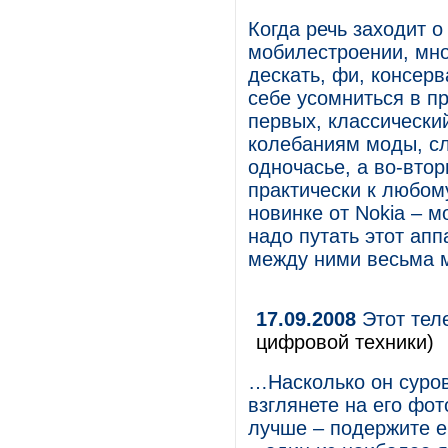
Когда речь заходит 
мобилестроении, мно
дескать, фи, консер
себе усомниться в п
первых, классически
колебаниям моды, сл
одночасье, а во-вто
практически к любом
новинке от Nokia – м
надо путать этот ап
между ними весьма 
17.09.2008
Этот тел
цифровой техники)
…Насколько он суров
взглянете на его фот
лучше – подержите ег