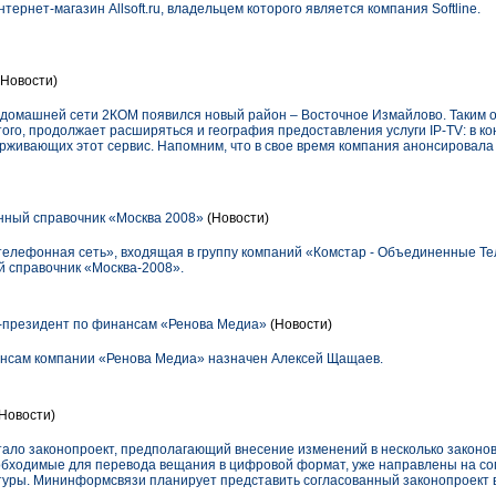
нтернет-магазин Allsoft.ru, владельцем которого является компания Softline.
Новости)
е домашней сети 2КОМ появился новый район – Восточное Измайлово. Таким 
того, продолжает расширяться и география предоставления услуги IP-TV: в 
ерживающих этот сервис. Напомним, что в свое время компания анонсировала
ный справочник «Москва 2008»
(Новости)
телефонная сеть», входящая в группу компаний «Комстар - Объединенные Т
 справочник «Москва-2008».
-президент по финансам «Ренова Медиа»
(Новости)
нсам компании «Ренова Медиа» назначен Алексей Щащаев.
Новости)
ло законопроект, предполагающий внесение изменений в несколько законо
бходимые для перевода вещания в цифровой формат, уже направлены на со
туры. Мининформсвязи планирует представить согласованный законопроект в 