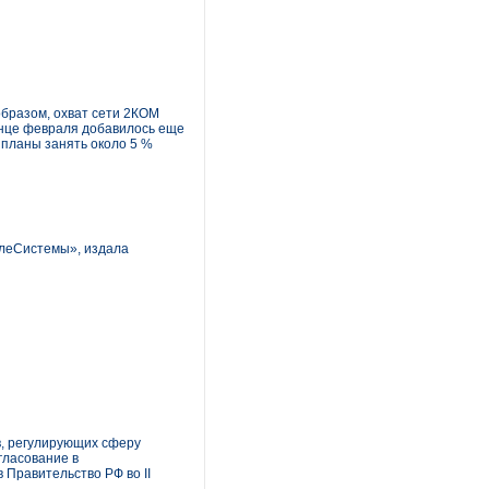
образом, охват сети 2КОМ
конце февраля добавилось еще
 планы занять около 5 %
елеСистемы», издала
в, регулирующих сферу
гласование в
Правительство РФ во II