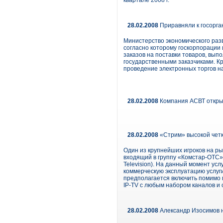
квартале 2008 г.
28.02.2008
Приравняли к госорга
Министерство экономического разв
согласно которому госкорпорации
заказов на поставки товаров, вып
государственными заказчиками. Кр
проведение электронных торгов на
28.02.2008
Компания АСВТ откры
28.02.2008
«Стрим» высокой чет
Один из крупнейших игроков на ры
входящий в группу «Комстар-ОТС»,
Television). На данный момент усл
коммерческую эксплуатацию услу
предполагается включить помимо п
IP-TV с любым набором каналов и
28.02.2008
Александр Изосимов н