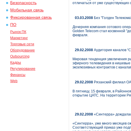
Безопасность
отличаться от уже существующих с
Мобильная связь
Фиксированная связь
03.03.2008
Без "Голден Телекома
ПО
Дочерняя компания сотового опера
Golden Telecom стал косвенной "д
Рынок ПК
февраля.
Маркетинг
Торговые сети
29.02.2008
Аудитория каналов “С
Оборудование
Outsourcing
Мировая тенденция увеличения ры
Кадры
эфирного телевидения в нишевые 
эксклюзивных контрактов с канала
Регулирование
Финансы
Web
29.02.2008
Рязанский филиал ОАО
В пятницу, 15 февраля, в Районн
открытие ЦАТС. На территории Р
29.02.2008
«Синтерра» дождалас
«Синтерра», уже много месяцев о
Соответствующий приказ уже подп