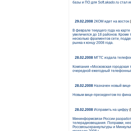
базы и ПО для Soft.akado.ru стал и
29.02.2008
2КОМ идет на восток
(
В феврале текущего года на карт
увеличился до 18 районов. Кроме 
несколько фрагментов сети, подд
рынка к концу 2008 года.
28.02.2008
МГТС издала телефон
Компания «Московская городская 
очередной ежегодный телефонный
28.02.2008
Назначен новый вице
Новым вице-президентом по фина
28.02.2008
Исправить на цифру
(
Мининформсвязи России разработа
телерадиовещания. Поправки, нео
Россвязьохранкультуры и Минкуль