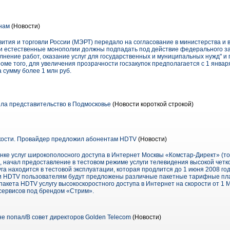
нам
(Новости)
ития и торговли России (МЭРТ) передало на согласование в министерства и 
 и естественные монополии должны подпадать под действие федерального з
олнение работ, оказание услуг для государственных и муниципальных нужд" и
оме того, для увеличения прозрачности госзакупок предполагается с 1 января
 сумму более 1 млн руб.
ла представительство в Подмосковье
(Новости короткой строкой)
кости. Провайдер предложил абонентам HDTV
(Новости)
нке услуг широкополосного доступа в Интернет Москвы «Комстар-Директ» (то
 начал предоставление в тестовом режиме услуги телевидения высокой четкос
уга находится в тестовой эксплуатации, которая продлится до 1 июня 2008 год
ги HDTV пользователям будут предложены различные пакетные тарифные пла
акета HDTV услугу высокоскоростного доступа в Интернет на скорости от 1 Мб
 сервисов под брендом «Стрим».
е попал/В совет директоров Golden Telecom
(Новости)