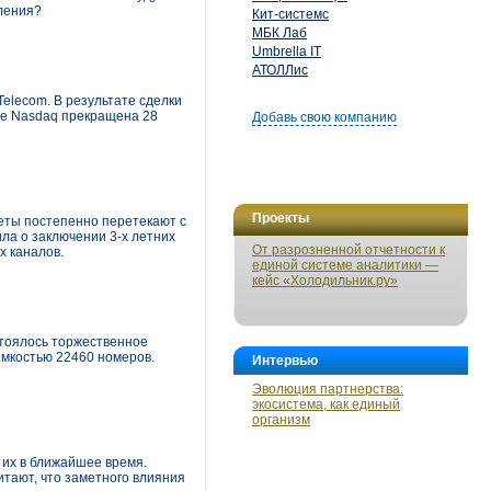
оления?
Кит-системс
МБК Лаб
Umbrella IT
АТОЛЛис
Telecom. В результате сделки
рже Nasdaq прекращена 28
Добавь свою компанию
Проекты
еты постепенно перетекают с
а о заключении 3-х летних
От разрозненной отчетности к
х каналов.
единой системе аналитики —
кейс «Холодильник.ру»
стоялось торжественное
мкостью 22460 номеров.
Интервью
Эволюция партнерства:
экосистема, как единый
организм
 их в ближайшее время.
тают, что заметного влияния