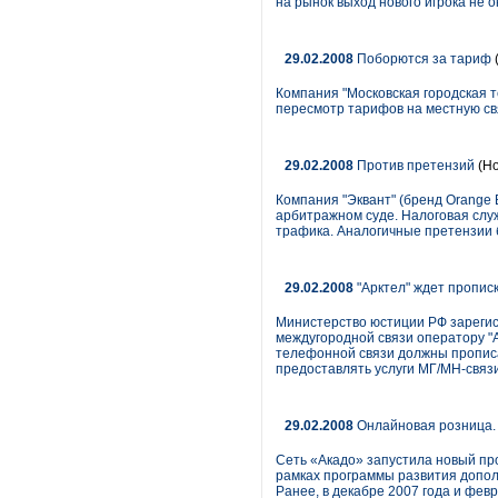
на рынок выход нового игрока не о
29.02.2008
Поборются за тариф
Компания "Московская городская 
пересмотр тарифов на местную свя
29.02.2008
Против претензий
(Но
Компания "Эквант" (бренд Orange 
арбитражном суде. Налоговая слу
трафика. Аналогичные претензии
29.02.2008
"Арктел" ждет пропис
Министерство юстиции РФ зарегис
междугородной связи оператору "А
телефонной связи должны прописат
предоставлять услуги МГ/МН-связи
29.02.2008
Онлайновая розница.
Сеть «Акадо» запустила новый про
рамках программы развития допол
Ранее, в декабре 2007 года и фев