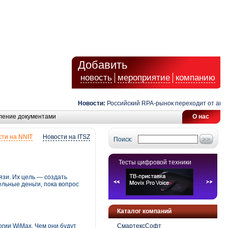
Добавить
новость
мероприятие
компанию
Новости:
Российский RPA-рынок переходит от автомати
ление документами
О нас
ти на NNIT
Новости на ITSZ
Поиск:
Тесты цифровой техники
зи. Их цель — создать
ельные деньги, пока вопрос
Каталог компаний
огии WiMax. Чем они будут
СмартексСофт