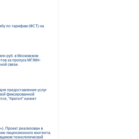
жбу по тарифам (ФСТ) на
млн руб. в Московском
тов за пропуск МГ/МН-
ной связи.
для предоставления услуг
овой фиксированной
тся, "Арктел" начнет
»). Проект реализован в
нию лицензионного контента.
авщиком технологической