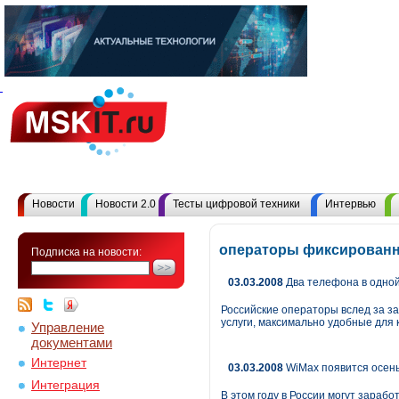
Новости
Новости 2.0
Тесты цифровой техники
Интервью
операторы фиксированн
Подписка на новости:
03.03.2008
Два телефона в одной
Российские операторы вслед за з
услуги, максимально удобные для 
Управление
документами
Интернет
03.03.2008
WiMax появится осен
Интеграция
В этом году в России могут зараб