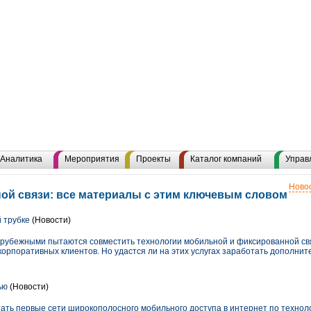
Аналитика
Мероприятия
Проекты
Каталог компаний
Управ
Новос
ой связи: все материалы с этим ключевым словом
 трубке
(Новости)
арубежными пытаются совместить технологии мобильной и фиксированной свя
корпоративных клиентов. Но удастся ли на этих услугах заработать дополнит
ью
(Новости)
отать первые сети широкополосного мобильного доступа в интернет по технол