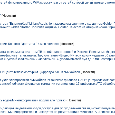
етей фиксированного WiMax-доступа и от сетей сотовой связи третьего пок
"
(Новости)
тора "ВымпелКом" Lillian Acquisition завершила слияние с холдингом Golden 
очкой" "ВымпелКома". Торговля акциями Golden Telecom на американской би
трим-Контент “достигла 14 млн. человек
(Новости)
нка рекламы на платном ТВ не обошла стороной и Россию. Рекламные бюдж
неэфирные телеканалы. Так, компания «Видео Интернэшнл» недавно объявил
ми «Русский Иллюзион» и «Иллюзион+», увеличив свой пул до 7-ми неэфирны
 "ЦентрТелеком" открыл цифровую АТС в г.Михайлов
(Новости)
ом узле электросвязи г.Михайлов Рязанского филиала ОАО "ЦентрТелеком" со
язанской области филиалом компании установлены 17 цифровых АТС общей е
ь кодов/Мининформсвязи подписало приказ
(Новости)
жидающая выделения кодов доступа для услуг дальней связи, может получить
исан Мининформсвязи и находится на регистрации в Минюсте. Аналитики счи