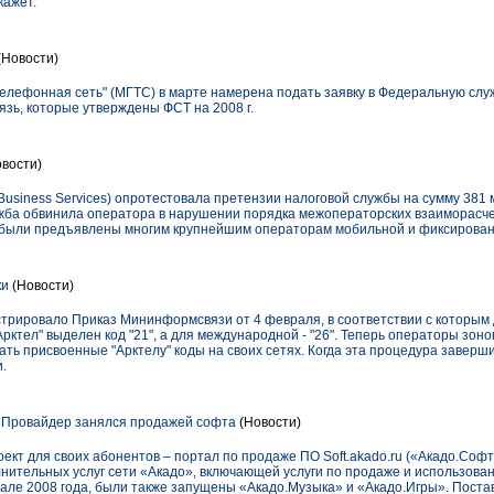
кажет.
(Новости)
телефонная сеть" (МГТС) в марте намерена подать заявку в Федеральную слу
зь, которые утверждены ФСТ на 2008 г.
вости)
Business Services) опротестовала претензии налоговой службы на сумму 381 
жба обвинила оператора в нарушении порядка межоператорских взаиморасче
 были предъявлены многим крупнейшим операторам мобильной и фиксирован
ки
(Новости)
трировало Приказ Мининформсвязи от 4 февраля, в соответствии с которым 
рктел" выделен код "21", а для международной - "26". Теперь операторы зон
ь присвоенные "Арктелу" коды на своих сетях. Когда эта процедура заверши
.
 Провайдер занялся продажей софта
(Новости)
ект для своих абонентов – портал по продаже ПО Soft.akado.ru («Акадо.Софт
нительных услуг сети «Акадо», включающей услуги по продаже и использова
рале 2008 года, были также запущены «Акадо.Музыка» и «Акадо.Игры». Пост