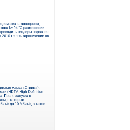
ведомства законопроект,
акона № 94 "О размещении
 проводить тендеры наравне с
 2010 г.снять ограничение на
рговая марка «Стрим»),
ти (HDTV, High-Definition
а. После запуска в
ны, в которые
ит/с до 10 Мбит/с, а также