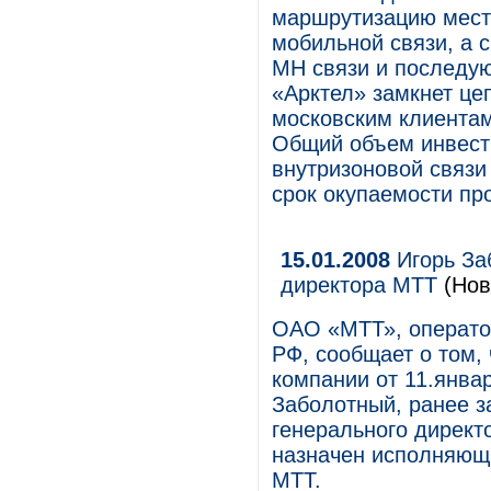
маршрутизацию мест
мобильной связи, а 
МН связи и последу
«Арктел» замкнет це
московским клиента
Общий объем инвести
внутризоновой связи
срок окупаемости про
15.01.2008
Игорь Заб
директора МТТ
(Нов
ОАО «МТТ», операто
РФ, сообщает о том,
компании от 11.январ
Заболотный, ранее з
генерального директ
назначен исполняющи
МТТ.