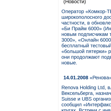
(Новости)
Оператор «Комкор-ТВ
широкополосного дос
частности, в обновл
«Би Прайм 6000» (Инт
новым подписчикам 
3000», «Онлайн 600
бесплатный тестовый
«большой пятерки» р
они продолжают подв
новые.
14.01.2008
«Ренова»
Renova Holding Ltd,
Вексельберга, назнач
Suisse и UBS органи
сообщил «Интерфакс»
кругах. Встречи с и