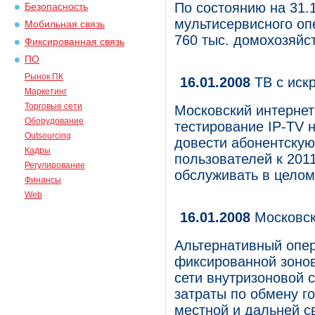
По состоянию на 31.
Безопасность
мультисервисного о
Мобильная связь
760 тыс. домохозяйст
Фиксированная связь
ПО
Рынок ПК
16.01.2008
ТВ с иск
Маркетинг
Торговые сети
Московский интернет
Оборудование
тестирование IP-TV 
Outsourcing
довести абонентскую 
Кадры
пользователей к 2011
Регулирование
обслуживать в целом
Финансы
Web
16.01.2008
Московск
Альтернативный опер
фиксированной зонов
сети внутризоновой 
затраты по обмену 
местной и дальней с