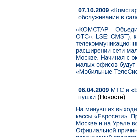
07.10.2009
«Комстар
обслуживания в са
«КОМСТАР – Объеди
ОТС», LSE: CMST), 
телекоммуникационны
расширении сети ма
Москве. Начиная с о
малых офисов будут
«Мобильные ТелеСи
06.04.2009
МТС и «Е
пушки
(Новости)
На минувших выходн
кассы «Евросети». П
Москве и на Урале в
Официальной причин