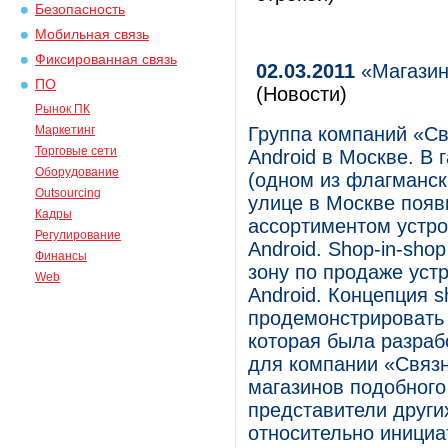
Безопасность
Мобильная связь
Фиксированная связь
02.03.2011
«Магазины
ПО
(Новости)
Рынок ПК
Маркетинг
Группа компаний «Св
Торговые сети
Android в Москве. В
Оборудование
(одном из флагманск
Outsourcing
улице в Москве появ
Кадры
ассортиментом устро
Регулирование
Android. Shop-in-sho
Финансы
зону по продаже уст
Web
Android. Концепция s
продемонстрировать
которая была разраб
для компании «Связн
магазинов подобного
представители други
относительно инициа