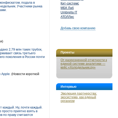
 конфискатом, подала в
Кит-системс
понедельник. Участники рынка
МБК Лаб
рами.
Umbrella IT
АТОЛЛис
Добавь свою компанию
и)
ано 2,79 млн таких трубок,
Проекты
ерживает связь третьего
его поколения в России почти
От разрозненной отчетности к
единой системе аналитики —
кейс «Холодильник.ру»
 Apple.
(Новости короткой
Интервью
Эволюция партнерства:
экосистема, как единый
организм
 каждый. Ну, почти каждый.
е просто приятно взять в
ов по праву считаются