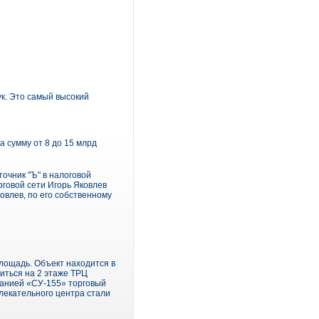
ук. Это самый высокий
 сумму от 8 до 15 млрд
очник "Ъ" в налоговой
рговой сети Игорь Яковлев
ковлев, по его собственному
лощадь. Объект находится в
иться на 2 этаже ТРЦ
панией «СУ-155» торговый
лекательного центра стали