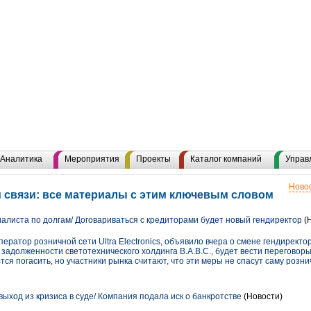
Аналитика
Мероприятия
Проекты
Каталог компаний
Управ
Новос
 связи: все материалы с этим ключевым словом
иалиста по долгам/ Договариваться с кредиторами будет новый гендиректор
(
ператор розничной сети Ultra Electronics, объявило вчера о смене гендиректор
адолженности светотехнического холдинга В.А.В.С., будет вести переговор
тся погасить, но участники рынка считают, что эти меры не спасут саму розни
 выход из кризиса в суде/ Компания подала иск о банкротстве
(Новости)