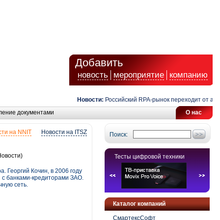
Добавить
новость
мероприятие
компанию
Новости:
Российский RPA-рынок переходит от автомат
ление документами
О нас
ти на NNIT
Новости на ITSZ
Поиск:
Новости)
Тесты цифровой техники
а. Георгий Кочин, в 2006 году
ы с банками-кредиторами ЗАО.
чную сеть.
Каталог компаний
СмартексСофт