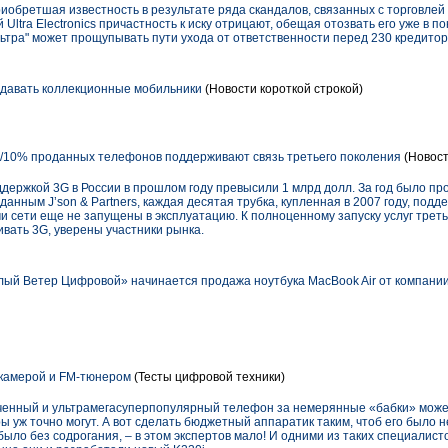
 приобретшая известность в результате ряда скандалов, связанных с торговлей
й Ultra Electronics причастность к иску отрицают, обещая отозвать его уже в 
льтра" может прощупывать пути ухода от ответственности перед 230 кредито
одавать коллекционные мобильники
(Новости короткой строкой)
/10% проданных телефонов поддерживают связь третьего поколения
(Новост
ержкой 3G в России в прошлом году превысили 1 млрд долл. За год было прод
 данным J’son & Partners, каждая десятая трубка, купленная в 2007 году, подд
ми сети еще не запущены в эксплуатацию. К полноценному запуску услуг треть
ивать 3G, уверены участники рынка.
лый Ветер Цифровой» начинается продажа ноутбука MacBook Air от компании
 камерой и FM-тюнером
(Тесты цифровой техники)
оченный и ультрамегасуперпопулярный телефон за немерянные «бабки» может
ы уж точно могут. А вот сделать бюджетный аппаратик таким, чтоб его было н
было без содрогания, – в этом экспертов мало! И одними из таких специалист