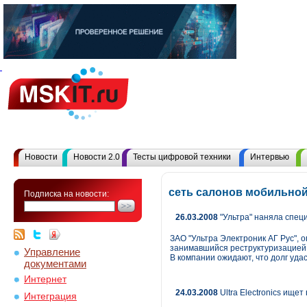
Новости
Новости 2.0
Тесты цифровой техники
Интервью
сеть салонов мобильной
Подписка на новости:
26.03.2008
"Ультра" наняла спец
ЗАО "Ультра Электроник АГ Рус", о
занимавшийся реструктуризацией з
Управление
В компании ожидают, что долг удас
документами
Интернет
24.03.2008
Ultra Electronics ищет
Интеграция