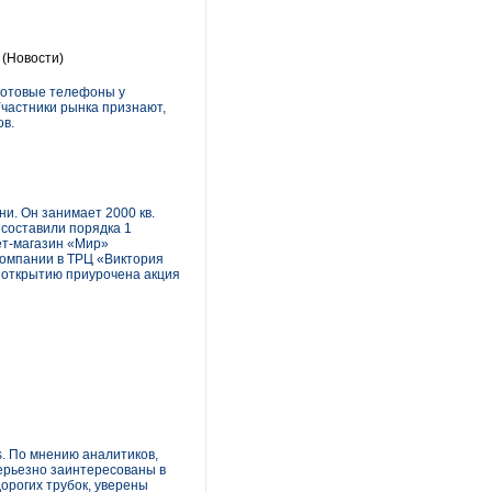
(Новости)
сотовые телефоны у
частники рынка признают,
ов.
и. Он занимает 2000 кв.
 составили порядка 1
ет-магазин «Мир»
 компании в ТРЦ «Виктория
 открытию приурочена акция
s. По мнению аналитиков,
серьезно заинтересованы в
орогих трубок, уверены