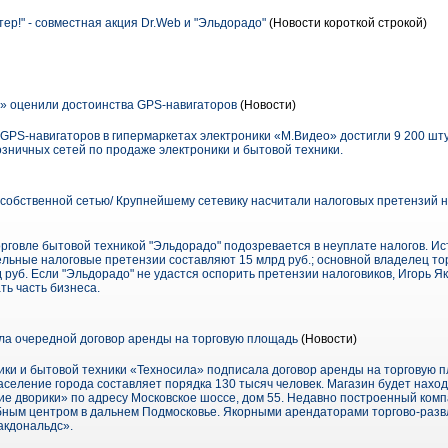
ер!" - совместная акция Dr.Web и "Эльдорадо"
(Новости короткой строкой)
» оценили достоинства GPS-навигаторов
(Новости)
GPS-навигаторов в гипермаркетах электроники «М.Видео» достигли 9 200 шт
зничных сетей по продаже электроники и бытовой техники.
собственной сетью/ Крупнейшему сетевику насчитали налоговых претензий на
рговле бытовой техникой "Эльдорадо" подозревается в неуплате налогов. Ист
ельные налоговые претензии составляют 15 млрд руб.; основной владелец то
д руб. Если "Эльдорадо" не удастся оспорить претензии налоговиков, Игорь Я
ь часть бизнеса.
а очередной договор аренды на торговую площадь
(Новости)
ики и бытовой техники «Техносила» подписала договор аренды на торговую п
селение города составляет порядка 130 тысяч человек. Магазин будет наход
ие дворики» по адресу Московское шоссе, дом 55. Недавно построенный ком
ным центром в дальнем Подмосковье. Якорными арендаторами торгово-разв
акдональдс».