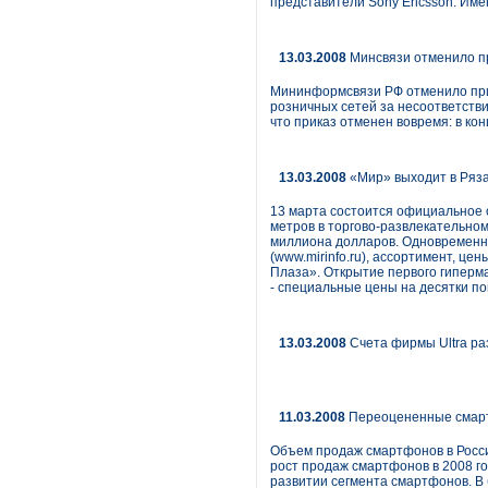
представители Sony Ericsson. Име
13.03.2008
Минсвязи отменило пр
Мининформсвязи РФ отменило при
розничных сетей за несоответств
что приказ отменен вовремя: в ко
13.03.2008
«Мир» выходит в Ряза
13 марта состоится официальное о
метров в торгово-развлекательном
миллиона долларов. Одновременно
(www.mirinfo.ru), ассортимент, ц
Плаза». Открытие первого гиперм
- специальные цены на десятки п
13.03.2008
Счета фирмы Ultra ра
11.03.2008
Переоцененные смарт
Объем продаж смартфонов в России
рост продаж смарт­фонов в 2008 г
развитии сегмента смартфонов. В