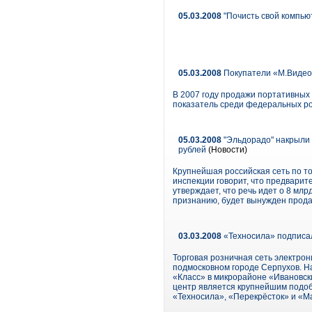
05.03.2008
"Почисть свой компьют
05.03.2008
Покупатели «М.Видео
В 2007 году продажи портативных 
показатель среди федеральных ро
05.03.2008
"Эльдорадо" накрыли 
рублей
(Новости)
Крупнейшая российская сеть по то
инспекции говорит, что предварит
утверждает, что речь идет о 8 млр
признанию, будет вынужден продат
03.03.2008
«Техносила» подписал
Торговая розничная сеть электрон
подмосковном городе Серпухов. На
«Класс» в микрорайоне «Ивановск
центр является крупнейшим подоб
«Техносила», «Перекрёсток» и «М