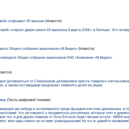
ой» открывает 65 магазин
(Новости)
вой» откроет двери своего 65 магазина 8 марта 2008 г. в Липецке. Это четве
дного Общего собрания акционеров «М.Видео»
(Новости)
еочередное Общее собрание акционеров ОАО «Компания «М.Видео».
овости)
егодня договориться со Сбербанком, добившимся ареста товаров и счетов комп
во, а своим поставщикам предлагает обменять долги на акции
амур
(Тесты цифровой техники)
ивущие где-нибудь в затерявшихся среди фьордов или озер деревушках, в г
асотками. Что уж говорить о продвинутых россиянках, которые спят и думают
для тех, и для других новинка от Sony Ericsson будет весьма кстати - W660i в
ет: мои чары никого не оставят равнодушными! Ну что ж, давайте проверим!