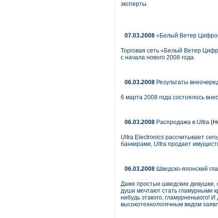
эксперты.
07.03.2008
«Белый Ветер Цифров
Торговая сеть «Белый Ветер Цифро
с начала нового 2008 года.
06.03.2008
Результаты внеочере
6 марта 2008 года состоялось вн
06.03.2008
Распродажа в Ultra
(Н
Ultra Electronics рассчитывает с
банкирами, Ultra продает имущест
06.03.2008
Шведско-японский гл
Даже простые шведские девушки, ж
души мечтают стать гламурными кр
нибудь этакого, гламурненького! И 
высокотехнологичным видом заявля