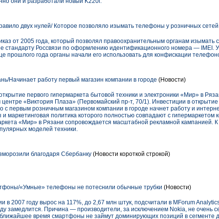
нно они и разработали новый K220i.
авило двух нулей/ Которое позволяло изымать телефоны у розничных сетей
каз от 2005 года, который позволял правоохранительным органам изымать 
ие стандарту Россвязи по оформлению идентификационного номера — IMEI. У
нце прошлого года органы начали его использовать для конфискации телефон
нь/Начинает работу первый магазин компании в городе
(Новости)
ткрытие первого гипермаркета бытовой техники и электроники «Мир» в Рязан
 центре «Виктория Плаза» (Первомайский пр-т, 70/1). Инвестиции в открытие
 с первым розничным магазином компании в городе начнет работу и интерн
ены и маркетинговая политика которого полностью совпадают с гипермаркетом
аркета «Мир» в Рязани сопровождается масштабной рекламной кампанией. К
опулярных моделей техники.
зморозили благодаря Сбербанку
(Новости короткой строкой)
фоны/«Умные» телефоны не потеснили обычные трубки
(Новости)
 в 2007 году вырос на 117%, до 2,67 млн штук, подсчитали в MForum Analytic
оду замедлится. Причина — производители, за исключением Nokia, не очень 
 ближайшее время смартфоны не займут доминирующих позиций в сегменте д