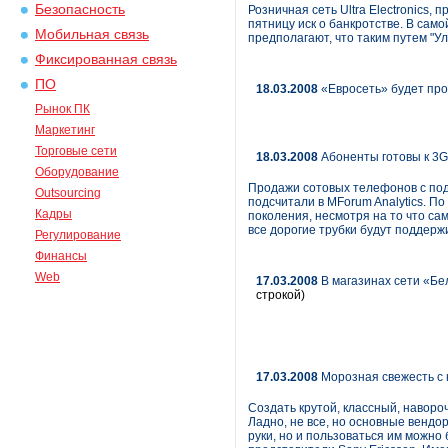
Безопасность
Розничная сеть Ultra Electronics,
пятницу иск о банкротстве. В само
Мобильная связь
предполагают, что таким путем "У
Фиксированная связь
ПО
18.03.2008
«Евросеть» будет пр
Рынок ПК
Маркетинг
Торговые сети
18.03.2008
Абоненты готовы к 3G
Оборудование
Продажи сотовых телефонов с подд
Outsourcing
подсчитали в MForum Analytics. По
Кадры
поколения, несмотря на то что са
все дорогие трубки будут поддерж
Регулирование
Финансы
Web
17.03.2008
В магазинах сети «Бе
строкой)
17.03.2008
Морозная свежесть с
Создать крутой, классный, навор
Ладно, не все, но основные вендор
руки, но и пользоваться им можно 