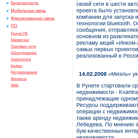
Безопасность
своей сети в шести авт
проекта было установл
Мобильная связь
компании для запуска 
Фиксированная связь
технологии bluetooth. 
ПО
сообщения, отправляем
Рынок ПК
основном из развлекат
Маркетинг
рекламу акций «Инком-
Торговые сети
самых первых проектов 
Оборудование
реализованный в Росси
Outsourcing
Кадры
Регулирование
14.02.2008
«Миэль» ук
Финансы
В Рунете стартовали с
Web
недвижимости - Kvartira
принадлежащие одному
Ресурсы поддерживают 
операции с недвижимос
также аренду недвижим
Лебедева. По мнению э
бум качественных инте
недвижимости.