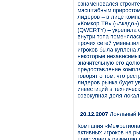
ознаменовался строите
масштабным приростом 
лидеров – в лице комп
«Комкор-ТВ» («Акадо»)
(QWERTY) – укрепила с
внутри топа поменялас
прочих сетей уменьшил
игроков была куплена л
некоторые независимые
значительную его долю
предоставление комплек
говорят о том, что рес
лидеров рынка будет ув
инвестиций в техничес
совокупная доля локал
20.12.2007
Лояльный 
Компания «Межрегионал
активных игроков на ры
приступает к развитию