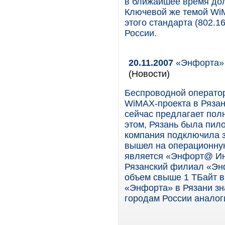
в ближайшее время дол
Ключевой же темой WiM
этого стандарта (802.1
России.
20.11.2007
«Энфорта» 
(Новости)
Беспроводной оператор
WiMAX-проекта в Рязани
сейчас предлагает пол
этом, Рязань была пил
компания подключила з
вышел на операционную
является «Энфорт@ Инт
Рязанский филиал «Эн
объем свыше 1 ТБайт в 
«Энфорта» в Рязани зн
городам России аналог