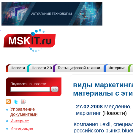
Новости
Новости 2.0
Тесты цифровой техники
Интервью
виды маркетинга
Подписка на новости:
материалы с эт
27.02.2008
Медленно, н
Управление
маркетинг
(Новости)
документами
Интернет
Компания Lexil, специ
Интеграция
российского рынка blue