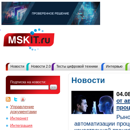
Новости
Новости 2.0
Тесты цифровой техники
Интервью
Новости
Подписка на новости:
04.0
от а
Управление
проц
документами
Рыно
Интернет
автоматизации проц
Интеграция