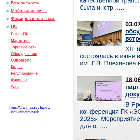
качественной транс
Безопасность
была инстр......
Мобильная связь
Фиксированная связь
03.0
ПО
обсу
Рынок ПК
встр
Маркетинг
Торговые сети
XIII
Оборудование
состоялась в июне 
Outsourcing
им. Г.В. Плеханова 
Кадры
Регулирование
18.0
Финансы
парт
Web
доку
В Яр
https://granmax.ru
.
https://
конференция ГК «Э
троицкийрайон.рф
2026». Мероприятие
для о......