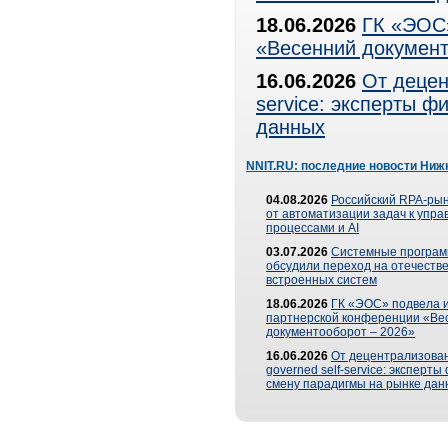
18.06.2026
ГК «ЭОС»
«Весенний документ
16.06.2026
От децен
service: эксперты 
данных
NNIT.RU: последние новости Ниж
04.08.2026
Российский RPA-рын
от автоматизации задач к упр
процессами и AI
03.07.2026
Системные програ
обсудили переход на отечеств
встроенных систем
18.06.2026
ГК «ЭОС» подвела и
партнерской конференции «Ве
документооборот – 2026»
16.06.2026
От децентрализован
governed self-service: эксперт
смену парадигмы на рынке дан