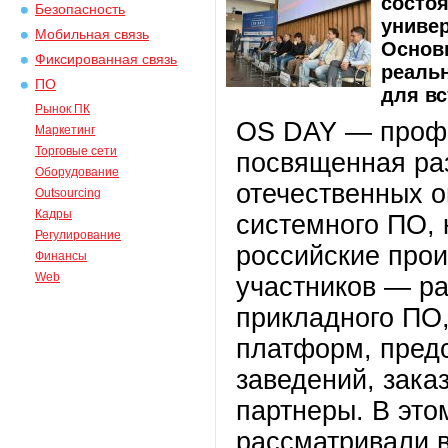
состо
Безопасность
универ
Мобильная связь
Основ
Фиксированная связь
реаль
ПО
для вс
Рынок ПК
OS DAY — проф
Маркетинг
Торговые сети
посвященная ра
Оборудование
отечественных 
Outsourcing
Кадры
системного ПО, 
Регулирование
российские прои
Финансы
Web
участников — ра
прикладного ПО
платформ, пред
заведений, зака
партнеры. В это
рассматривали в