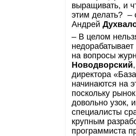
выращивать, и ч
этим делать? –
Андрей
Духвал
– В целом нельз
недорабатывает 
на вопросы журн
Новодворский
директора «Баз
начинаются на э
поскольку рыно
довольно узок, 
специалисты сра
крупным разрабо
программиста пр