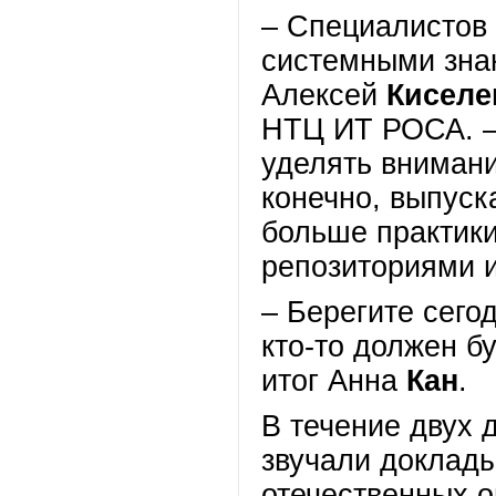
– Специалистов
системными знан
Алексей
Киселе
НТЦ ИТ РОСА. –
уделять внимани
конечно, выпус
больше практик
репозиториями 
– Берегите сего
кто-то должен б
итог Анна
Кан
.
В течение двух 
звучали доклад
отечественных 