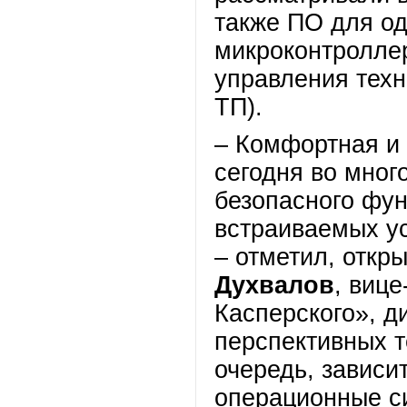
также ПО для о
микроконтроллер
управления тех
ТП).
– Комфортная и
сегодня во много
безопасного фу
встраиваемых ус
– отметил, откр
Духвалов
, виц
Касперского», д
перспективных т
очередь, зависит
операционные си