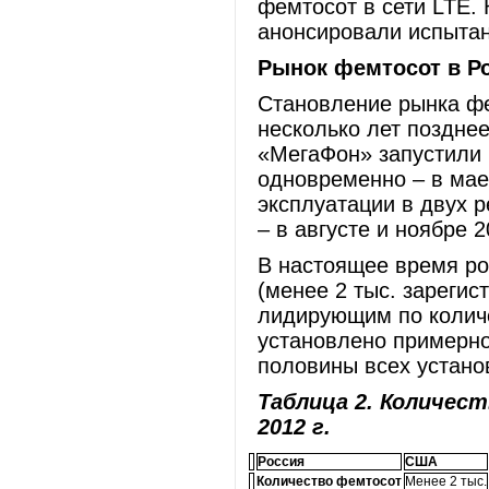
фемтосот в сети LTE. К
анонсировали испытан
Рынок фемтосот в Р
Становление рынка фем
несколько лет поздне
«МегаФон» запустили 
одновременно – в мае
эксплуатации в двух 
– в августе и ноябре 2
В настоящее время ро
(менее 2 тыс. зареги
лидирующим по колич
установлено примерно 
половины всех устано
Таблица 2. Количес
2012 г.
Россия
США
Количество фемтосот
Менее 2 тыс.