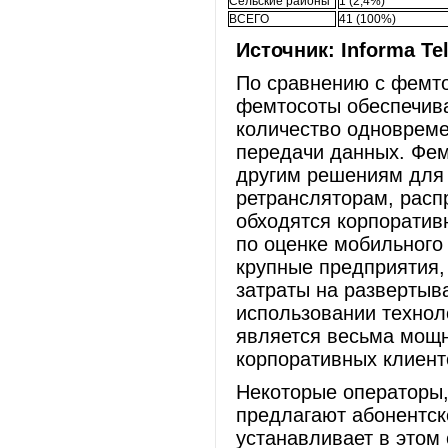
Сельские районы
1 (2,4%)
ВСЕГО
41 (100%)
Источник: Informa Te
По сравнению с фемто
фемтосоты обеспечив
количество одновреме
передачи данных. Фе
другим решениям для 
ретрансляторам, расп
обходятся корпоратив
по оценке мобильного 
крупные предприятия, 
затраты на развертыв
использовании технол
является весьма мощ
корпоративных клиент
Некоторые операторы,
предлагают абонентск
устанавливает в этом