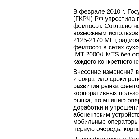
В феврале 2010 г. Го
(ГКРЧ) РФ упростила 
фемтосот. Согласно н
возможным использова
2125-2170 МГц радио
фемтосот в сетях сух
IMT-2000/UMTS без о
каждого конкретного ю
Внесение изменений в
и сократило сроки рег
развития рынка фемто
корпоративных пользо
рынка, по мнению опе
доработки и упрощения
абонентским устройст
мобильные операторы 
первую очередь, корп