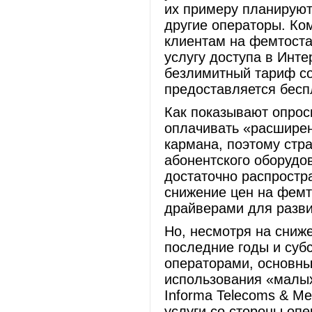
их примеру планируют
другие операторы. Ко
клиентам на фемтоста
услугу доступа в Инте
безлимитный тариф сот
предоставляется бесп
Как показывают опрос
оплачивать «расширен
кармана, поэтому стр
абонентского оборудо
достаточно распростр
снижение цен на фем
драйверами для разви
Но, несмотря на сниж
последние годы и суб
операторами, основн
использования «малых 
Informa Telecoms & M
услуги со стороны опе