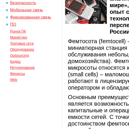
Безопасность
мире»,
Мобильная связь
опыт 
Фиксированная связь
технол
персп
ПО
России
Рынок ПК
Маркетинг
Фемтосота (femtocell)
Торговые сети
миниатюрная станция 
Оборудование
обслуживания небольш
Outsourcing
домохозяйства). Фемто
Кадры
микросоты относятся 
Регулирование
(small cells) – малом
Финансы
Web
работают в лицензиру
оператором и облада
Основным преимущест
является возможность
капитальные и операц
емкости сетей. С точк
достоинством фемтосе