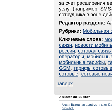
за счет расширения е
услуг (например, SMS
сотрудника в зоне дей
Редактор раздела:
Ал
Рубрики:
Мобильная 
Ключевые слова:
мо
связи
,
новости мобиль
россии
,
сотовая связь
операторы
,
мобильные
мобильные тарифы
,
т
GSM
,
тарифы сотовы
сотовые
,
сотовые нов
наверх
А знаете ли Вы что?
Акция Выгодная арифметика от Da
бизнеса.