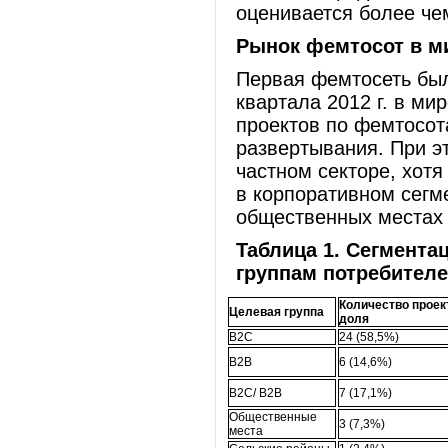
оценивается более ч
Рынок фемтосот в м
Первая фемтосеть был
квартала 2012 г. в м
проектов по фемтосот
развертывания. При э
частном секторе, хотя
в корпоративном сегм
общественных местах и
Таблица 1. Сегмента
группам потребителей,
Количество проек
Целевая группа
доля
B2C
24 (58,5%)
B2B
6 (14,6%)
B2C/ B2B
7 (17,1%)
Общественные
3 (7,3%)
места