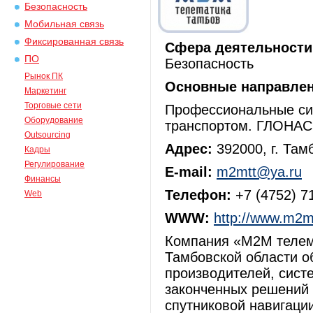
Безопасность
Мобильная связь
Фиксированная связь
Сфера деятельности
ПО
Безопасность
Рынок ПК
Основные направлен
Маркетинг
Торговые сети
Профессиональные си
Оборудование
транспортом. ГЛОНАС
Outsourcing
Адрес:
392000, г. Тамб
Кадры
Регулирование
E-mail:
m2mtt@ya.ru
Финансы
Телефон:
+7 (4752) 7
Web
WWW:
http://www.m2mt
Компания «М2М телема
Тамбовской области о
производителей, сист
законченных решений 
спутниковой навигаци