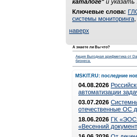
каталоге"
и указать 
Ключевые слова:
ГЛ
системы мониторинга
наверх
А знаете ли Вы что?
Акция Выгодная арифметика от Da
бизнеса.
MSKIT.RU: последние но
04.08.2026
Российск
автоматизации зада
03.07.2026
Системны
отечественные ОС д
18.06.2026
ГК «ЭОС»
«Весенний документ
16.06.2026
От децен