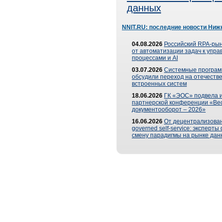
данных
NNIT.RU: последние новости Ниж
04.08.2026
Российский RPA-рын
от автоматизации задач к упр
процессами и AI
03.07.2026
Системные програ
обсудили переход на отечеств
встроенных систем
18.06.2026
ГК «ЭОС» подвела и
партнерской конференции «Ве
документооборот – 2026»
16.06.2026
От децентрализован
governed self-service: эксперт
смену парадигмы на рынке дан