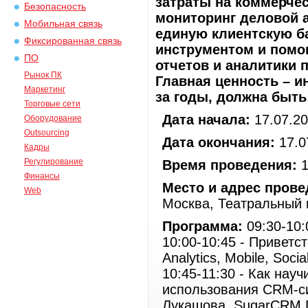
затраты на коммерчес
Безопасность
мониторинг деловой а
Мобильная связь
единую клиентскую б
Фиксированная связь
инструментом и помо
ПО
отчетов и аналитики 
Рынок ПК
Главная ценность – и
Маркетинг
за годы, должна быть
Торговые сети
Дата начала:
17.07.2
Оборудование
Outsourcing
Дата окончания:
17.0
Кадры
Регулирование
Время проведения:
1
Финансы
Место и адрес прове
Web
Москва, Театральный 
Программа:
09:30-10:
10:00-10:45 - Приветс
Analytics, Mobile, S
10:45-11:30 - Как нау
использования CRM-с
Лукашова, SugarCRM 