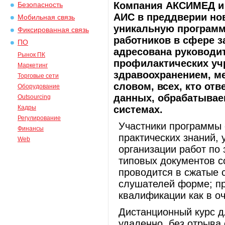
Компания АКСИМЕД и
Безопасность
АИС в преддверии нов
Мобильная связь
уникальную програм
Фиксированная связь
работников в сфере 
ПО
адресована руководи
Рынок ПК
профилактических уч
Маркетинг
здравоохранением, м
Торговые сети
словом, всех, кто от
Оборудование
данных, обрабатыва
Outsourcing
Кадры
системах.
Регулирование
Участники программы
Финансы
практических знаний,
Web
организации работ по
типовых документов с
проводится в сжатые 
слушателей форме; п
квалификации как в о
Дистанционный курс д
удаленно, без отрыва