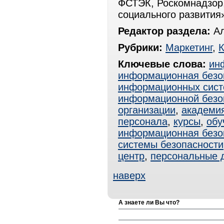
ФСТЭК, Роскомнадзор,
социального развития
Редактор раздела:
Ал
Рубрики:
Маркетинг
,
Ключевые слова:
ин
информационная безо
информационных сист
информационной безо
организации
,
академи
персонала
,
курсы
,
обу
информационная безо
системы безопасности
центр
,
персональные 
наверх
А знаете ли Вы что?