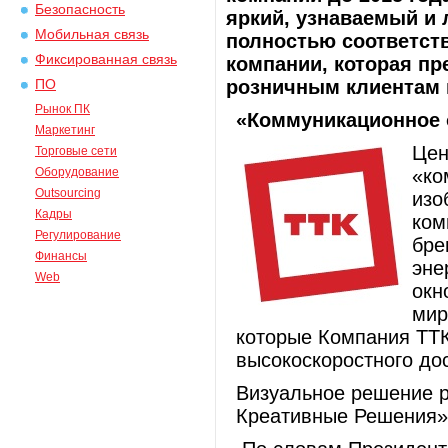
Безопасность
яркий, узнаваемый и 
Мобильная связь
полностью соответс
Фиксированная связь
компании, которая пр
розничным клиентам в
ПО
Рынок ПК
«Коммуникационное 
Маркетинг
Цен
Торговые сети
Оборудование
«ко
Outsourcing
изо
Кадры
ком
Регулирование
бре
Финансы
эне
Web
окн
мир
которые Компания ТТ
высокоскоростного дос
Визуальное решение 
Креативные Решения»