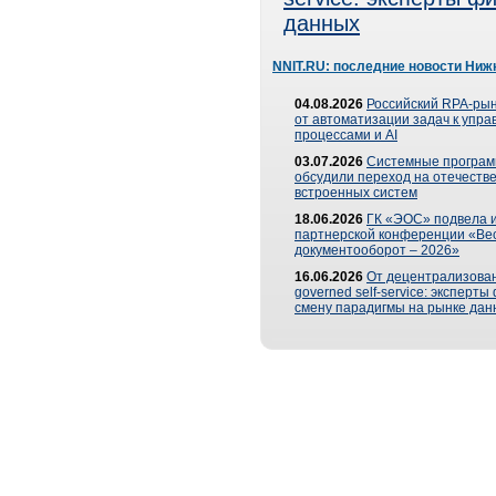
данных
NNIT.RU: последние новости Ниж
04.08.2026
Российский RPA-рын
от автоматизации задач к упр
процессами и AI
03.07.2026
Системные програ
обсудили переход на отечеств
встроенных систем
18.06.2026
ГК «ЭОС» подвела и
партнерской конференции «Ве
документооборот – 2026»
16.06.2026
От децентрализован
governed self-service: эксперт
смену парадигмы на рынке дан