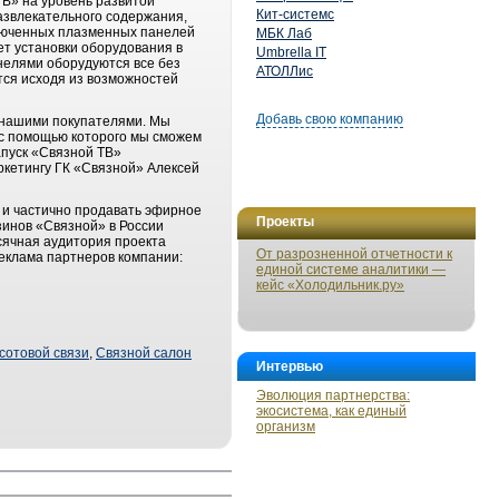
ТВ» на уровень развитой
Кит-системс
азвлекательного содержания,
ключенных плазменных панелей
МБК Лаб
ет установки оборудования в
Umbrella IT
анелями оборудуются все без
АТОЛЛис
ся исходя из возможностей
Добавь свою компанию
 нашими покупателями. Мы
, с помощью которого мы сможем
апуск «Связной ТВ»
ркетингу ГК «Связной» Алексей
о и частично продавать эфирное
Проекты
инов «Связной» в России
есячная аудитория проекта
От разрозненной отчетности к
реклама партнеров компании:
единой системе аналитики —
кейс «Холодильник.ру»
сотовой связи
,
Связной салон
Интервью
Эволюция партнерства:
экосистема, как единый
организм