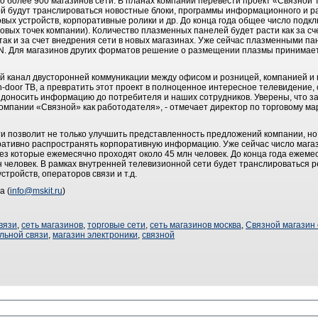
о более 900 магазинов сети. В планах компании перевести проект «Связной 
рой будут транслироваться новостные блоки, программы информационного и р
вых устройств, корпоративные ролики и др. До конца года общее число под
говых точек компании). Количество плазменных панелей будет расти как за сч
так и за счет внедрения сети в новых магазинах. Уже сейчас плазменными п
. Для магазинов других форматов решение о размещении плазмы принимает
й канал двусторонней коммуникации между офисом и розницей, компанией и
n-door ТВ, а превратить этот проект в полноценное интересное телевидение
доносить информацию до потребителя и наших сотрудников. Уверены, что з
омпании «Связной» как работодателя», - отмечает директор по торговому ма
ти позволит не только улучшить представленность предложений компании, н
ативно распространять корпоративную информацию. Уже сейчас число магаз
рез которые ежемесячно проходят около 45 млн человек. До конца года ежем
н человек. В рамках внутренней телевизионной сети будет транслироваться 
тройств, операторов связи и т.д.
а (
info@mskit.ru
)
вязи
,
сеть магазинов
,
торговые сети
,
сеть магазинов москва
,
Связной магазин 
льной связи
,
магазин электроники
,
связной