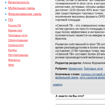
Сейчас сетью «Связной ТВ» охвачен
Безопасность
телевизионной in-door сети, в кото
репортажи, интервью, обзоры цифро
Мобильная связь
достигнет 1150 (более 40% всех тор
уже существующих торговых точках, 
Фиксированная связь
исключения магазины формата OPEN
ПО
торговой площади.
Рынок ПК
«Связной ТВ – это совершенно новы
хотим сделать не просто площадку i
Маркетинг
еще более эффективно и интересно 
Торговые сети
положительно скажется на имидже к
Вуколов.
Оборудование
Развитие собственной in-door ТВ-се
Outsourcing
время рекламодателям и более опер
Кадры
составляет 2748 торговых точек, че
«Связной ТВ» составит более 20 мл
Регулирование
ролики производителей мобильных ус
Финансы
Редактор раздела:
Алена Журавлев
Web
Рубрики:
Маркетинг
,
Торговые сети
Ключевые слова:
салоны сотовой с
мобильной связи
,
сеть салонов моби
наверх
А знаете ли Вы что?