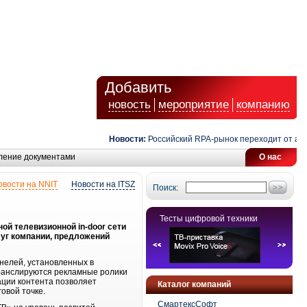
Добавить
новость
мероприятие
компанию
Новости:
Российский RPA-рынок переходит от автом
ление документами
О нас
овости на NNIT
Новости на ITSZ
Поиск:
Тесты цифровой техники
й телевизионной in-door сети
луг компании, предложений
нелей, установленных в
транслируются рекламные ролики
ации контента позволяет
Каталог компаний
говой точке.
СмартексСофт