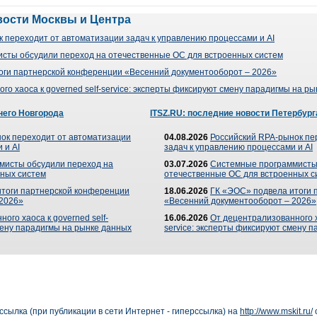
вости Москвы и Центра
 переходит от автоматизации задач к управлению процессами и AI
сты обсудили переход на отечественные ОС для встроенных систем
оги партнерской конференции «Весенний документооборот – 2026»
го хаоса к governed self-service: эксперты фиксируют смену парадигмы на р
него Новгорода
ITSZ.RU: последние новости Петербург
ок переходит от автоматизации
04.08.2026
Российский RPA-рынок пе
 и AI
задач к управлению процессами и AI
мисты обсудили переход на
03.07.2026
Системные программисты
ных систем
отечественные ОС для встроенных с
итоги партнерской конференции
18.06.2026
ГК «ЭОС» подвела итоги 
 2026»
«Весенний документооборот – 2026»
ого хаоса к governed self-
16.06.2026
От децентрализованного ха
мену парадигмы на рынке данных
service: эксперты фиксируют смену 
сылка (при публикации в сети Интернет - гиперссылка) на
http://www.mskit.ru/