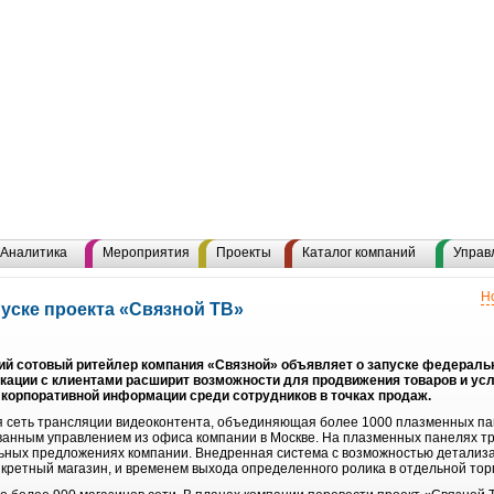
Аналитика
Мероприятия
Проекты
Каталог компаний
Управ
Н
уске проекта «Связной ТВ»
 сотовый ритейлер компания «Связной» объявляет о запуске федерально
кации с клиентами расширит возможности для продвижения товаров и ус
 корпоративной информации среди сотрудников в точках продаж.
я сеть трансляции видеоконтента, объединяющая более 1000 плазменных па
ванным управлением из офиса компании в Москве. На плазменных панелях 
иальных предложениях компании. Внедренная система с возможностью детализ
онкретный магазин, и временем выхода определенного ролика в отдельной тор