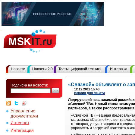
Новости
Новости 2.0
Тесты цифровой техники
Интервью
«Связной» объявляет о зап
Подписка на новости:
12.12.2011 15:48
версия для печати
Лидирующий независимый российский
«Связной ТВ». Новый канал коммуни
партнеров, а также распространения
Управление
документами
«Связной ТВ» - единая федеральна
магазинах «Связной», с централизо
Интернет
о товарах, услугах, акциях и спец
управлять и загрузкой контента в к
Интеграция