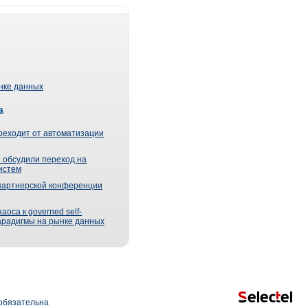
ынке данных
а
реходит от автоматизации
 обсудили переход на
истем
партнерской конференции
оса к governed self-
парадигмы на рынке данных
обязательна