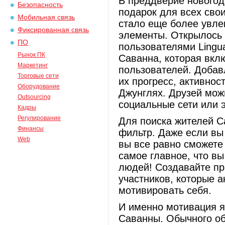
В преддверие новогод
Безопасность
подарок для всех сво
Мобильная связь
стало еще более увле
Фиксированная связь
элементы. Открылось 
ПО
пользователями Lingu
Рынок ПК
Саванна, которая вкл
Маркетинг
пользователей. Добав
Торговые сети
их прогресс, активнос
Оборудование
Джунглях. Друзей можн
Outsourcing
социальные сети или 
Кадры
Регулирование
Для поиска жителей С
Финансы
фильтр. Даже если вы 
Web
вы все равно сможете
самое главное, что в
людей! Создавайте пр
участников, которые 
мотивировать себя.
И именно мотивация я
Саванны. Обычного об