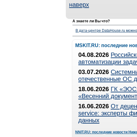
наверх
А знаете ли Вы что?
В дата-центре DataHouse.ru можно
MSKIT.RU: последние но
04.08.2026
Российск
автоматизации зада
03.07.2026
Системны
отечественные ОС д
18.06.2026
ГК «ЭОС»
«Весенний документ
16.06.2026
От децен
service: эксперты 
данных
NNIT.RU: последние новости Ниж