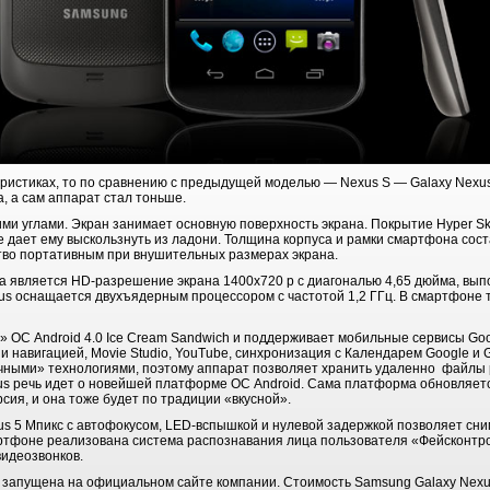
теристиках, то по сравнению с предыдущей моделью — Nexus S — Galaxy Nexu
, а сам аппарат стал тоньше.
ми углами. Экран занимает основную поверхность экрана. Покрытие Hyper S
е дает ему выскользнуть из ладони. Толщина корпуса и рамки смартфона соста
ство портативным при внушительных размерах экрана.
 является HD-разрешение экрана 1400x720 p с диагональю 4,65 дюйма, вып
s оснащается двухъядерным процессором с частотой 1,2 ГГц. В смартфоне 
» ОС Android 4.0 Ice Cream Sandwich и поддерживает мобильные сервисы Googl
 и навигацией, Movie Studio, YouTube, синхронизация с Календарем Google и 
чными» технологиями, поэтому аппарат позволяет хранить удаленно файлы 
xus речь идет о новейшей платформе ОС Android. Сама платформа обновляетс
сия, и она тоже будет по традиции «вкусной».
s 5 Mпикс с автофокусом, LED-вспышкой и нулевой задержкой позволяет сн
ртфоне реализована система распознавания лица пользователя «Фейсконтро
видеозвонков.
запущена на официальном сайте компании. Стоимость Samsung Galaxy Nexus