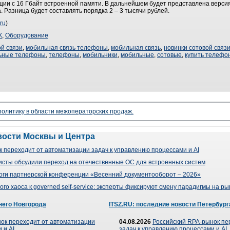
ции с 16 Гбайт встроенной памяти. В дальнейшем будет представлена версия
. Разница будет составлять порядка 2 – 3 тысячи рублей.
ru
)
К
,
Оборудование
й связи
,
мобильная связь телефоны
,
мобильная связь
,
новинки сотовой связ
ьные телефоны
,
телефоны
,
мобильники
,
мобильные
,
сотовые
,
купить телефо
 политику в области межоператорских продаж.
вости Москвы и Центра
 переходит от автоматизации задач к управлению процессами и AI
сты обсудили переход на отечественные ОС для встроенных систем
оги партнерской конференции «Весенний документооборот – 2026»
го хаоса к governed self-service: эксперты фиксируют смену парадигмы на р
него Новгорода
ITSZ.RU: последние новости Петербург
ок переходит от автоматизации
04.08.2026
Российский RPA-рынок пе
 и AI
задач к управлению процессами и AI