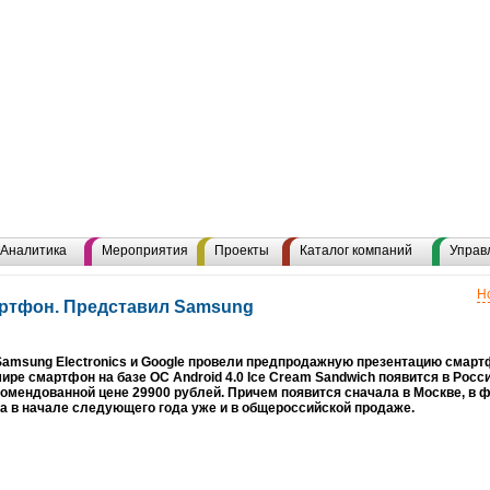
Аналитика
Мероприятия
Проекты
Каталог компаний
Управ
Н
ртфон. Представил Samsung
amsung Electronics и Google провели предпродажную презентацию смарт
ире смартфон на базе ОС Android 4.0 Ice Cream Sandwich появится в Росс
комендованной цене 29900 рублей. Причем появится сначала в Москве, в
а в начале следующего года уже и в общероссийской продаже.