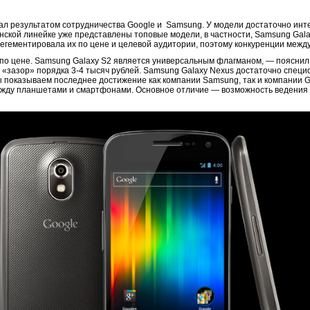
л результатом сотрудничества Google и Samsung. У модели достаточно инт
ской линейке уже представлены топовые модели, в частности, Samsung Gala
егементировала их по цене и целевой аудитории, поэтому конкуренции между 
по цене. Samsung Galaxy S2 является универсальным флагманом, — пояснил
«зазор» порядка 3-4 тысяч рублей. Samsung Galaxy Nexus достаточно специ
 показываем последнее достижение как компании Samsung, так и компании G
ежду планшетами и смартфонами. Основное отличие — возможность ведения