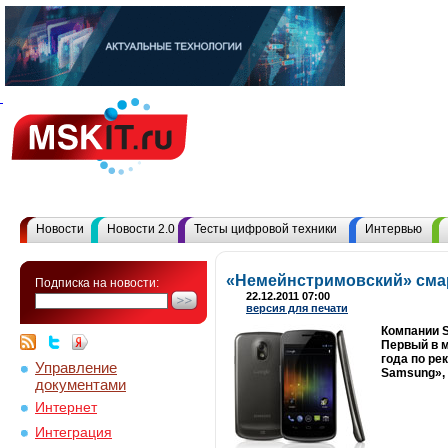
Новости
Новости 2.0
Тесты цифровой техники
Интервью
«Немейнстримовский» сма
Подписка на новости:
22.12.2011 07:00
версия для печати
Компании S
Первый в м
года по ре
Управление
Samsung», 
документами
Интернет
Интеграция