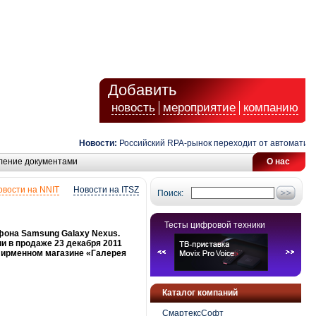
Добавить
новость
мероприятие
компанию
Новости:
Российский RPA-рынок переходит от автоматизации 
ление документами
О нас
овости на NNIT
Новости на ITSZ
Поиск:
Тесты цифровой техники
фона Samsung Galaxy Nexus.
ии в продаже 23 декабря 2011
 фирменном магазине «Галерея
Каталог компаний
СмартексСофт