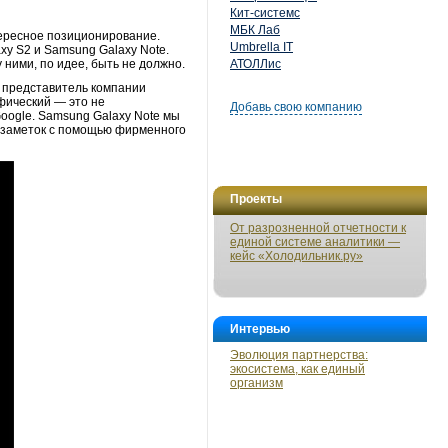
Кит-системс
МБК Лаб
ересное позиционирование.
Umbrella IT
xy S2 и Samsung Galaxy Note.
ними, по идее, быть не должно.
АТОЛЛис
 представитель компании
фический — это не
Добавь свою компанию
oogle. Samsung Galaxy Note мы
 заметок с помощью фирменного
Проекты
От разрозненной отчетности к
единой системе аналитики —
кейс «Холодильник.ру»
Интервью
Эволюция партнерства:
экосистема, как единый
организм