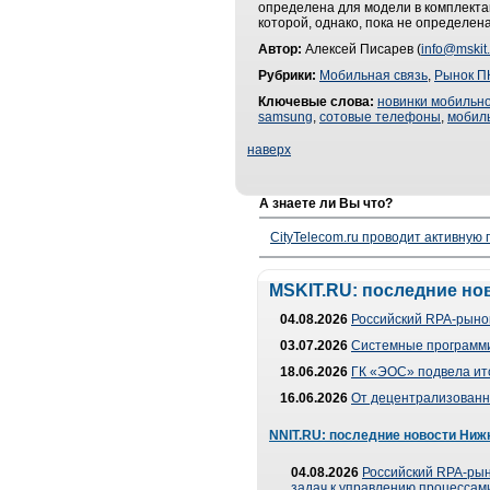
определена для модели в комплекта
которой, однако, пока не определена
Автор:
Алексей Писарев (
info@mskit.
Рубрики:
Мобильная связь
,
Рынок П
Ключевые слова:
новинки мобильно
samsung
,
сотовые телефоны
,
мобил
наверх
А знаете ли Вы что?
CityTelecom.ru проводит активную
MSKIT.RU: последние но
04.08.2026
Российский RPA-рынок
03.07.2026
Системные программи
18.06.2026
ГК «ЭОС» подвела ит
16.06.2026
От децентрализованно
NNIT.RU: последние новости Ниж
04.08.2026
Российский RPA-рын
задач к управлению процессами