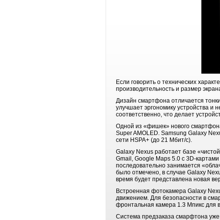
Если говорить о технических харак
производительность и размер экрана
Дизайн смартфона отличается тонки
улучшает эргономику устройства и н
соответственно, что делает устрой
Одной из «фишек» нового смартфона
Super AMOLED. Samsung Galaxy Nexu
сети HSPA+ (до 21 Мбит/с).
Galaxy Nexus работает базе «чистой
Gmail, Google Maps 5.0 с 3D-картами
последовательно занимается «обла
было отмечено, в случае Galaxy Ne
время будет представлена новая вер
Встроенная фотокамера Galaxy Nexu
движением. Для безопасности в сма
фронтальная камера 1.3 Mпикс для 
Система предзаказа смарфтона уже 