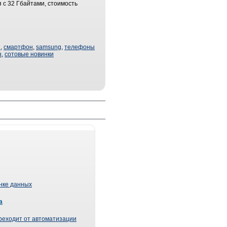
 с 32 Гбайтами, стоимость
и
,
смартфон
,
samsung
,
телефоны
н
,
сотовые новинки
ынке данных
а
реходит от автоматизации