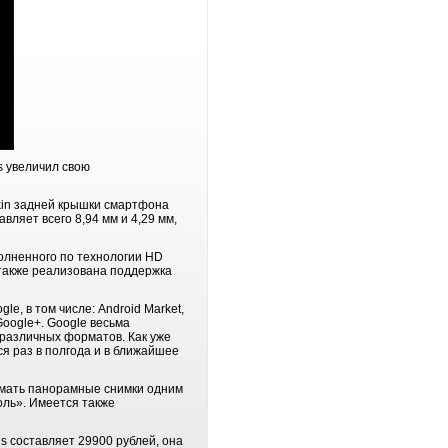
s увеличил свою
kin задней крышки смартфона
вляет всего 8,94 мм и 4,29 мм,
олненного по технологии HD
также реализована поддержка
e, в том числе: Android Market,
Google+. Google весьма
различных форматов. Как уже
я раз в полгода и в ближайшее
имать панорамные снимки одним
ль». Имеется также
 составляет 29900 рублей, она