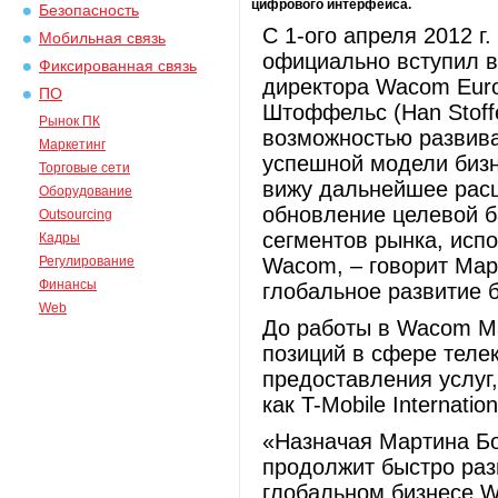
цифрового интерфейса.
Безопасность
С 1-ого апреля 2012 г.
Мобильная связь
официально вступил в
Фиксированная связь
директора Wacom Eur
ПО
Штоффельс (Han Stoff
Рынок ПК
возможностью развива
Маркетинг
успешной модели бизн
Торговые сети
вижу дальнейшее расш
Оборудование
обновление целевой б
Outsourcing
сегментов рынка, исп
Кадры
Регулирование
Wacom, – говорит Мар
Финансы
глобальное развитие 
Web
До работы в Wacom М
позиций в сфере теле
предоставления услуг
как T-Mobile Internati
«Назначая Мартина Бо
продолжит быстро раз
глобальном бизнесе W