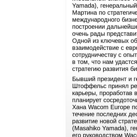
Yamada), генеральный
Мартина по стратегич
международного бизне
построении дальнейше
очень рады представи
Одной из ключевых об
взаимодействие с евр
сотрудничеству с опы
в том, что нам удаст
стратегию развития б
Бывший президент и 
Штоффельс принял ре
карьеры, проработав 
планирует сосредоточ
Хана Wacom Europe по
течение последних де
развитие новой страте
(Masahiko Yamada), г
его руководством Wac