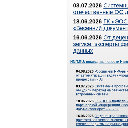
03.07.2026
Системны
отечественные ОС д
18.06.2026
ГК «ЭОС»
«Весенний документ
16.06.2026
От децен
service: эксперты 
данных
NNIT.RU: последние новости Ниж
04.08.2026
Российский RPA-рын
от автоматизации задач к упр
процессами и AI
03.07.2026
Системные програ
обсудили переход на отечеств
встроенных систем
18.06.2026
ГК «ЭОС» подвела и
партнерской конференции «Ве
документооборот – 2026»
16.06.2026
От децентрализован
governed self-service: эксперт
смену парадигмы на рынке дан