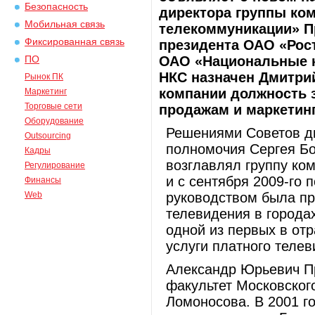
Безопасность
директора группы ко
Мобильная связь
телекоммуникации» П
Фиксированная связь
президента ОАО «Рос
ОАО «Национальные к
ПО
НКС назначен Дмитри
Рынок ПК
компании должность з
Маркетинг
Торговые сети
продажам и маркетинг
Оборудование
Решениями Советов д
Outsourcing
полномочия Сергея Бо
Кадры
возглавлял группу ком
Регулирование
и с сентября 2009-го 
Финансы
Web
руководством была пр
телевидения в города
одной из первых в от
услуги платного телев
Александр Юрьевич Пр
факультет Московского
Ломоносова. В 2001 г