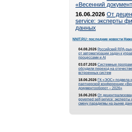
«Весенний документ
16.06.2026
От децен
service: эксперты 
данных
NNIT.RU: последние новости Ниж
04.08.2026
Российский RPA-рын
от автоматизации задач к упр
процессами и AI
03.07.2026
Системные програ
обсудили переход на отечеств
встроенных систем
18.06.2026
ГК «ЭОС» подвела и
партнерской конференции «Ве
документооборот – 2026»
16.06.2026
От децентрализован
governed self-service: эксперт
смену парадигмы на рынке дан