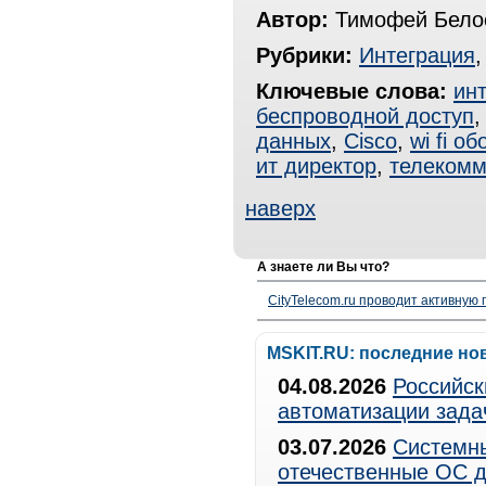
Автор:
Тимофей Белос
Рубрики:
Интеграция
Ключевые слова:
ин
беспроводной доступ
данных
,
Cisco
,
wi fi о
ит директор
,
телекомм
наверх
А знаете ли Вы что?
CityTelecom.ru проводит активную
MSKIT.RU: последние но
04.08.2026
Российск
автоматизации зада
03.07.2026
Системны
отечественные ОС д