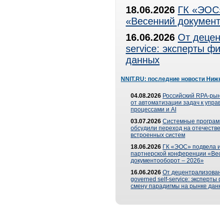
18.06.2026
ГК «ЭОС»
«Весенний документ
16.06.2026
От децен
service: эксперты 
данных
NNIT.RU: последние новости Ниж
04.08.2026
Российский RPA-рын
от автоматизации задач к упр
процессами и AI
03.07.2026
Системные програ
обсудили переход на отечеств
встроенных систем
18.06.2026
ГК «ЭОС» подвела и
партнерской конференции «Ве
документооборот – 2026»
16.06.2026
От децентрализован
governed self-service: эксперт
смену парадигмы на рынке дан