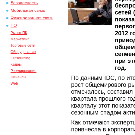
Безопасность
беспр
Мобильная связь
сетей
Фиксированная связь
показа
первог
ПО
2012 г
Рынок ПК
привод
Маркетинг
Торговые сети
общем
Оборудование
сегме
Outsourcing
при эт
Кадры
год.
Регулирование
По данным IDC, по ит
Финансы
Web
рост общемирового ры
отмечалось, составил
квартала прошлого го
кварталу этот показат
сезонным спадом акти
Как отмечают эксперт
привнесла в корпорат