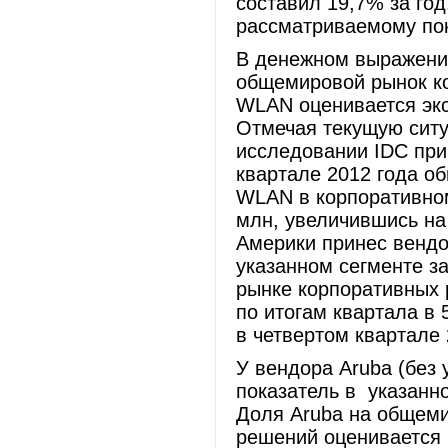
составил 19,7% за год
рассматриваемому п
В денежном выражении
общемировой рынок к
WLAN оценивается экс
Отмечая текущую ситу
исследовании IDC пр
квартале 2012 года о
WLAN в корпоративном 
млн, увеличившись на
Америки принес вендо
указанном сегменте з
рынке корпоративных
по итогам квартала в 
в четвертом квартале
У вендора Aruba (без
показатель в указанно
Доля Aruba на общем
решений оценивается 