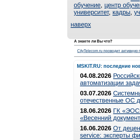
обучение
,
центр обуче
университет
,
кадры
,
у
наверх
А знаете ли Вы что?
CityTelecom.ru проводит активную
MSKIT.RU: последние но
04.08.2026
Российск
автоматизации зада
03.07.2026
Системны
отечественные ОС д
18.06.2026
ГК «ЭОС»
«Весенний документ
16.06.2026
От децен
service: эксперты 