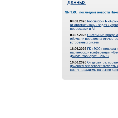
данных
NNIT.RU: последние новости Ниж
04.08.2026
Российский RPA-рын
от автоматизации задач к упр
процессами и AI
03.07.2026
Системные програ
обсудили переход на отечеств
встроенных систем
18.06.2026
ГК «ЭОС» подвела и
партнерской конференции «Ве
документооборот – 2026»
16.06.2026
От децентрализован
governed self-service: эксперт
смену парадигмы на рынке дан