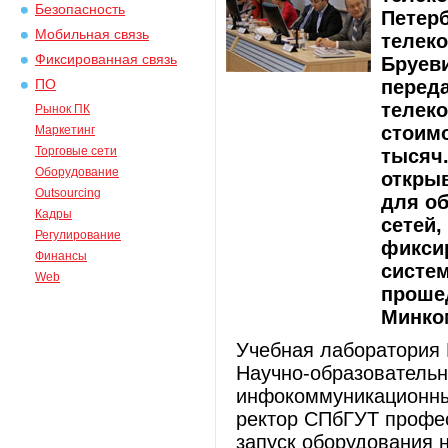
Безопасность
Петерб
Мобильная связь
телеко
Фиксированная связь
Бруеви
перед
ПО
телек
Рынок ПК
стоимо
Маркетинг
Торговые сети
тысяч.
Оборудование
откры
Outsourcing
для об
Кадры
сетей,
Регулирование
фиксир
Финансы
систем
Web
проше
Минко
Учебная лаборатория 
Научно-образователь
инфокоммуникационных
ректор СПбГУТ профес
запуск оборудования 