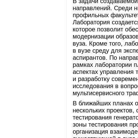
В задачи создаваемой
направлений. Среди н
профильных факульте
Лаборатория создаетс
которое позволит обе
модернизации образов
вуза. Кроме того, ла
в вузе среду для экс
аспирантов. По напра
рамках лаборатории п
аспектах управления 
и разработку совреме
исследования в вопро
мультисервисного т
В ближайших планах о
нескольких проектов,
тестирования генерат
зоны тестирования про
организация взаимоде