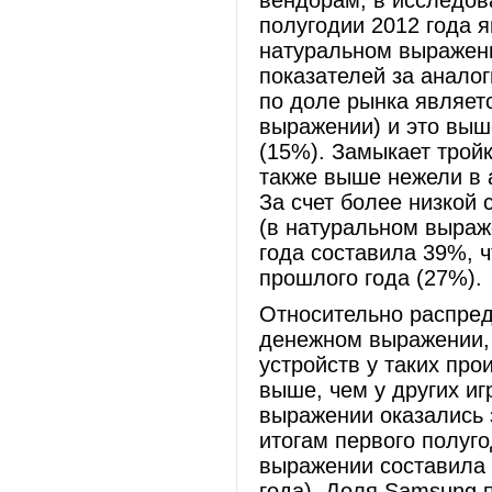
вендорам, в исследов
полугодии 2012 года я
натуральном выражени
показателей за анало
по доле рынка являет
выражении) и это выш
(15%). Замыкает тройк
также выше нежели в 
За счет более низкой
(в натуральном выраж
года составила 39%, 
прошлого года (27%).
Относительно распре
денежном выражении, 
устройств у таких про
выше, чем у других иг
выражении оказались 
итогам первого полуг
выражении составила 
года). Доля Samsung 