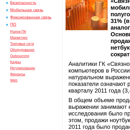
«Связ
Безопасность
мобил
Мобильная связь
полуго
Фиксированная связь
31% (
ПО
анало
Рынок ПК
Основ
Маркетинг
прода
Торговые сети
нетбук
Оборудование
сократ
Outsourcing
Кадры
Аналитики ГК «Связно
Регулирование
компьютеров в России,
Финансы
натуральном выражени
Web
показатели означают 
кварталу 2011 года (3,
В общем объеме прод
выражении занимают н
исследования было про
этом, продажи ноутбу
2011 года было продан