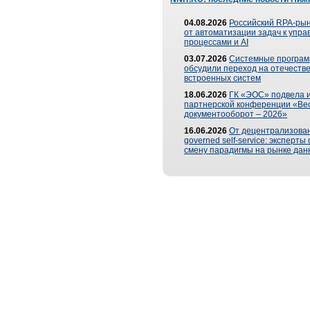
04.08.2026
Российский RPA-рын
от автоматизации задач к упр
процессами и AI
03.07.2026
Системные програ
обсудили переход на отечеств
встроенных систем
18.06.2026
ГК «ЭОС» подвела и
партнерской конференции «Ве
документооборот – 2026»
16.06.2026
От децентрализован
governed self-service: эксперт
смену парадигмы на рынке дан