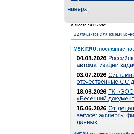
наверх
А знаете ли Вы что?
В дата-центре DataHouse.ru можно
MSKIT.RU: последние но
04.08.2026
Российск
автоматизации зада
03.07.2026
Системны
отечественные ОС д
18.06.2026
ГК «ЭОС»
«Весенний документ
16.06.2026
От децен
service: эксперты 
данных
NNIT.RU: последние новости Ниж