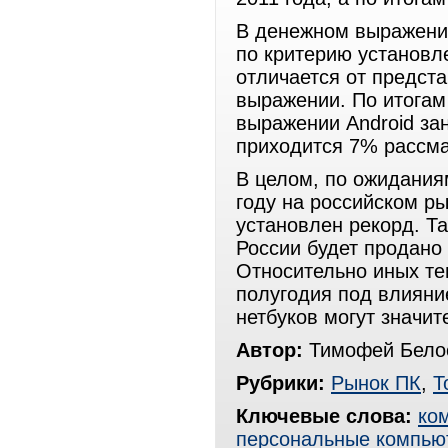
В денежном выражени
по критерию установл
отличается от предст
выражении. По итогам
выражении Android за
приходится 7% рассма
В целом, по ожидания
году на российском р
установлен рекорд. Та
России будет продано
Относительно иных тен
полугодия под влияни
нетбуков могут значит
Автор:
Тимофей Белос
Рубрики:
Рынок ПК
,
Т
Ключевые слова:
ко
персональные компью