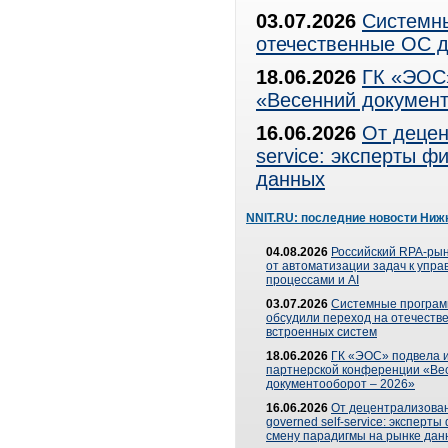
03.07.2026
Системны
отечественные ОС д
18.06.2026
ГК «ЭОС»
«Весенний документ
16.06.2026
От децен
service: эксперты 
данных
NNIT.RU: последние новости Ниж
04.08.2026
Российский RPA-рын
от автоматизации задач к упр
процессами и AI
03.07.2026
Системные програ
обсудили переход на отечеств
встроенных систем
18.06.2026
ГК «ЭОС» подвела и
партнерской конференции «Ве
документооборот – 2026»
16.06.2026
От децентрализован
governed self-service: эксперт
смену парадигмы на рынке дан