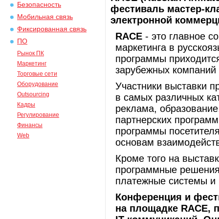
Безопасность
фестиваль мастер-кла
Мобильная связь
электронной коммерц
Фиксированная связь
RACE
- это главное с
ПО
маркетинга в русскоя
Рынок ПК
программы приходится
Маркетинг
зарубежных компаний 
Торговые сети
Оборудование
Участники выставки п
Outsourcing
в самых различных кат
Кадры
реклама, образование,
Регулирование
партнерских программ
Финансы
программы посетителя
Web
основам взаимодейст
Кроме того на выстав
программные решения,
платежные системы и
Конференция и фест
на площадке RACE, 