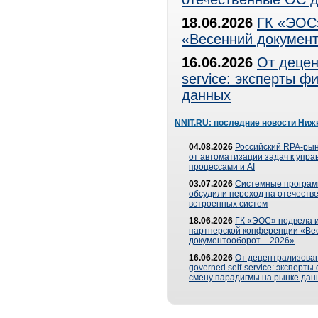
18.06.2026
ГК «ЭОС»
«Весенний документ
16.06.2026
От децен
service: эксперты 
данных
NNIT.RU: последние новости Ниж
04.08.2026
Российский RPA-рын
от автоматизации задач к упр
процессами и AI
03.07.2026
Системные програ
обсудили переход на отечеств
встроенных систем
18.06.2026
ГК «ЭОС» подвела и
партнерской конференции «Ве
документооборот – 2026»
16.06.2026
От децентрализован
governed self-service: эксперт
смену парадигмы на рынке дан