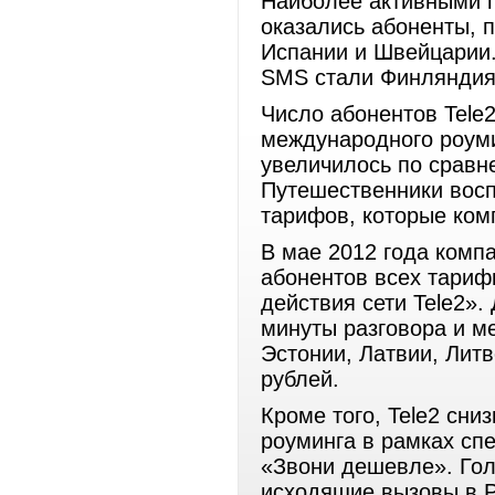
Наиболее активными п
оказались абоненты, 
Испании и Швейцарии.
SMS стали Финляндия 
Число абонентов Tele
международного роуми
увеличилось по сравн
Путешественники вос
тарифов, которые комп
В мае 2012 года комп
абонентов всех тариф
действия сети Tele2».
минуты разговора и м
Эстонии, Латвии, Литв
рублей.
Кроме того, Tele2 сни
роуминга в рамках сп
«Звони дешевле». Гол
исходящие вызовы в Р