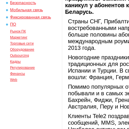
Безопасность
каникул у абонентов 
Мобильная связь
Беларусь.
Фиксированная связь
Страны СНГ, Прибалти
ПО
востребованными нап
Рынок ПК
больше половины абон
Маркетинг
международным роумин
Торговые сети
2013 года.
Оборудование
Outsourcing
Новогодние праздники
Кадры
традиционных для росс
Регулирование
Испании и Турции. В 
Финансы
вошли: Франция, Герм
Web
Помимо популярных о
побывали и в самых э
Бахрейн, Фиджи, Грена
Австралия, Перу и Но
Клиенты Tele2 поздра
сообщений, MMS, элек