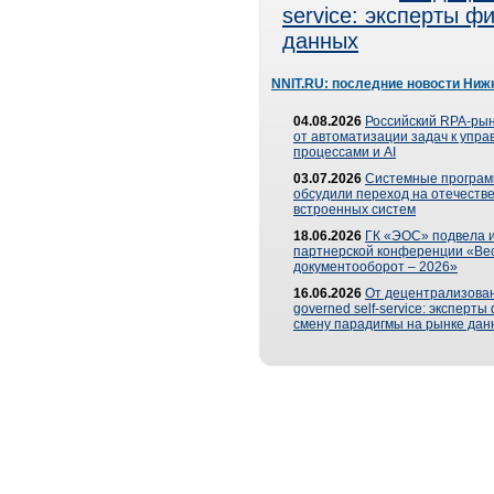
service: эксперты 
данных
NNIT.RU: последние новости Ниж
04.08.2026
Российский RPA-рын
от автоматизации задач к упр
процессами и AI
03.07.2026
Системные програ
обсудили переход на отечеств
встроенных систем
18.06.2026
ГК «ЭОС» подвела и
партнерской конференции «Ве
документооборот – 2026»
16.06.2026
От децентрализован
governed self-service: эксперт
смену парадигмы на рынке дан