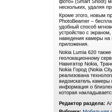
фото» (Smart Shoot) 
нескольких, удаляя п
Кроме этого, новым п
PhotoBeamer – беспла
удобный способ мгнов
устройство с экраном
наведения камеры на 
приложения.
Nokia Lumia 620 также
геолокационному серв
Навигатор Nokia, Тран
Nokia Город (Nokia Ci
реализована технолог
видоискатель камеры 
информация о близлеж
которая накладываетс
Редактор раздела:
Ал
Рубрики:
Мобильная 