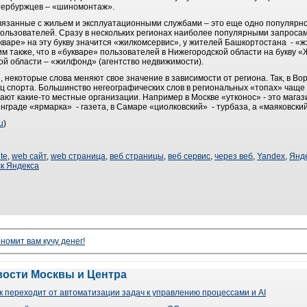
етербуржцев – «шиномонтаж».
связанные с жильем и эксплуатационными службами – это еще одно популяр
ользователей. Сразу в нескольких регионах наиболее популярными запросам
букваре» на эту букву значится «жилкомсервис», у жителей Башкортостана - «ж
им также, что в «букваре» пользователей в Нижегородской области на букву 
ой области – «жилфонд» (агентство недвижимости).
некоторые слова меняют свое значение в зависимости от региона. Так, в Во
ец спорта. Большинство негеографических слов в региональных «топах» чаще 
ют какие-то местные организации. Например в Москве «утконос» - это магази
нграде «ярмарка» - газета, в Самаре «циолковский» - турбаза, а «маяковский
u
)
te
,
web сайт
,
web страница
,
веб страницы
,
веб сервис
,
через веб
,
Yandex
,
Янд
к Яндекса
номит вам кучу денег!
вости Москвы и Центра
 переходит от автоматизации задач к управлению процессами и AI