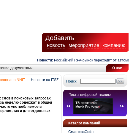
Добавить
новость
мероприятие
компанию
Новости:
Российский RPA-рынок переходит от автоматизац
ление документами
О нас
овости на NNIT
Новости на ITSZ
Поиск:
Тесты цифровой техники
 слов в поисковых запросах
 за неделю содержат в общей
 часто употребляемое в
 целом, так и для отдельных
Каталог компаний
СмартексСофт