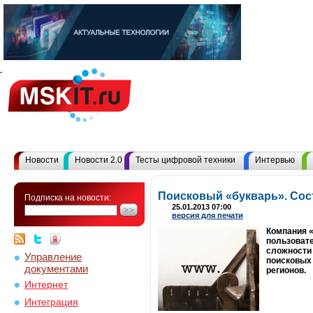
Новости
Новости 2.0
Тесты цифровой техники
Интервью
Поисковый «букварь». Сос
Подписка на новости:
25.01.2013 07:00
версия для печати
Компания «
пользовате
сложности 
Управление
поисковых 
документами
регионов.
Интернет
Интеграция