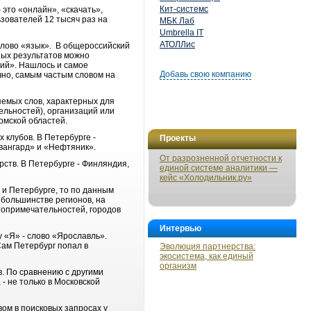
Кит-системс
это «онлайн», «скачать»,
ьзователей 12 тысяч раз на
МБК Лаб
Umbrella IT
АТОЛЛис
 слово «язык». В общероссийский
ных результатов можно
ший». Нашлось и самое
Добавь свою компанию
ечно, самым частым словом на
яемых слов, характерных для
ельностей), организаций или
рмской областей.
клубов. В Петербурге -
Проекты
Авангард» и «Нефтяник».
От разрозненной отчетности к
рств. В Петербурге - Финляндия,
единой системе аналитики —
кейс «Холодильник.ру»
 и Петербурге, то по данным
 большинстве регионов, на
топримечательностей, городов
Интервью
 «Я» - слово «Ярославль».
Сам Петербург попал в
Эволюция партнерства:
экосистема, как единый
организм
в. По сравнению с другими
- не только в Московской
вом в поисковых запросах у