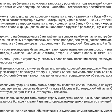
сто употребляемых в поисковых запросах у российских пользователей слов – 
При этом, самое популярное слово - «онлайн» - встречается у российских пол
А» в поисковых запросах россиян является слово «авито», а на букву «Я» -
дов на соответствующие буквы: Екатеринбург, Уфа и Москва. Еще из интерес
опулярным в запросах является слово «щенок», а на букву «Х» - слово «хоро
стало слово «ьфшд» (слово «mail» набранное в русской раскладке). Ну, и кон
».
арях», то на большую часть букв алфавита в список наиболее часто употребл
азвания местных географических объектов (городов, сёл, улиц, достопримечат
попала в «буквари» сразу трех регионов - Волгоградской, Свердловской и Пе
 на соответствующие буквы алфавита попадают названия местных спортивных 
педо», в Самаре - «Крылья Советов», в Уфе - «Салават Юлаев», в Омске - «
гионах. Здесь в «букварь» уникальных слов попали названия соседних госуда
ивостоке - Корея.
бляемых слов на различные буквы в крупнейших российских городах – Москве
лю вводят в поисковую строку «Яндекса» более 250 миллионов слов. Как и в
ербургский букварь» входят названия местных географических объектов, дос
овом на букву «А» в поисковых запросах является «Архангельск», а на букву
опулярным запросом на букву «Я» также в Москве и Волгоградской области. 
етствующие буквы: как «Петербург» и как «спб».
елю москвичи вводят в поисковую строку «Яндекса» более 900 миллионов сло
казалось больше названий крупных городов, находящихся рядом со столицей, 
но пересечение по «дорожной» тематике. На букву «Ш» самым популярным сло