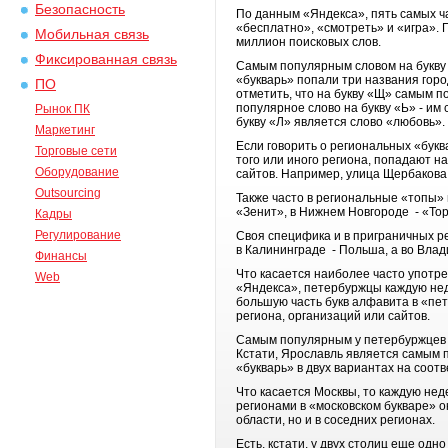
Безопасность
По данным «Яндекса», пять самых ча
«бесплатно», «смотреть» и «игра». 
Мобильная связь
миллион поисковых слов.
Фиксированная связь
Самым популярным словом на букву «
«букварь» попали три названия горо
ПО
отметить, что на букву «Щ» самым п
популярное слово на букву «Ь» - им 
Рынок ПК
букву «Л» является слово «любовь
Маркетинг
Если говорить о региональных «букв
Торговые сети
того или иного региона, попадают н
Оборудование
сайтов. Например, улица Щербакова 
Outsourcing
Также часто в региональные «топы»
«Зенит», в Нижнем Новгороде - «Тор
Кадры
Регулирование
Своя специфика и в приграничных ре
в Калининграде - Польша, а во Влад
Финансы
Что касается наиболее часто употре
Web
«Яндекса», петербуржцы каждую неде
большую часть букв алфавита в «пет
региона, организаций или сайтов.
Самым популярным у петербуржцев сл
Кстати, Ярославль является самым п
«букварь» в двух вариантах на соотв
Что касается Москвы, то каждую нед
регионами в «московском букваре» о
области, но и в соседних регионах.
Есть, кстати, у двух столиц еще од