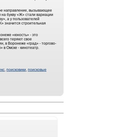
ное направление, вызывающее
 на букву «Ж» стали вариации
эу», а у пользователей
«Ж» значится строительная
ронеже «юность» - это
всего теряют свое
н, в Воронеже «град» - торгово-
» в Омске - кинотеатр.
екс
,
поисковики
,
поисковые