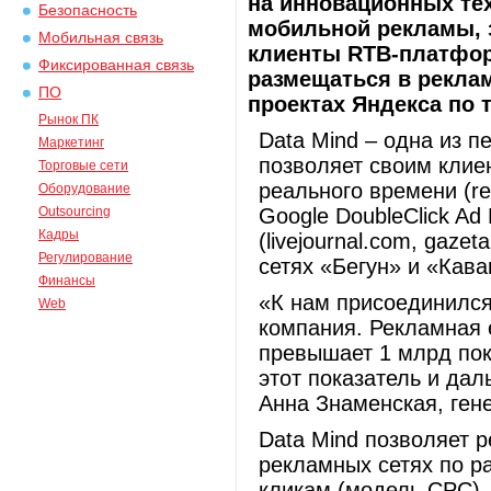
на инновационных тех
Безопасность
мобильной рекламы, 
Мобильная связь
клиенты RTB-платформы
Фиксированная связь
размещаться в реклам
ПО
проектах Яндекса по 
Рынок ПК
Data Mind – одна из 
Маркетинг
позволяет своим клие
Торговые сети
реального времени (re
Оборудование
Outsourcing
Google DoubleClick Ad
Кадры
(livejournal.com, gaze
Регулирование
сетях «Бегун» и «Кава
Финансы
«К нам присоединился
Web
компания. Рекламная 
превышает 1 млрд пок
этот показатель и дал
Анна Знаменская, генер
Data Mind позволяет 
рекламных сетях по р
кликам (модель СРС),