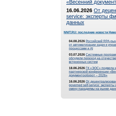
«Весенний документ
16.06.2026
От децен
service: эксперты 
данных
NNIT.RU: последние новости Ниж
04.08.2026
Российский RPA-рын
от автоматизации задач к упр
процессами и AI
03.07.2026
Системные програ
обсудили переход на отечеств
встроенных систем
18.06.2026
ГК «ЭОС» подвела и
партнерской конференции «Ве
документооборот – 2026»
16.06.2026
От децентрализован
governed self-service: эксперт
смену парадигмы на рынке дан