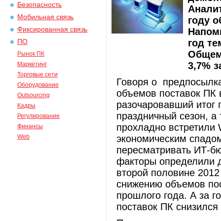
Безопасность
Анали
Мобильная связь
году о
Фиксированная связь
Напомн
год те
ПО
Общем
Рынок ПК
3,7% з
Маркетинг
Торговые сети
Говоря о предпосылка
Оборудование
объемов поставок ПК в
Outsourcing
разочаровавший итог 
Кадры
праздничный сезон, а 
Регулирование
прохладно встретили 
Финансы
Web
экономическим спадом
пересматривать ИТ-бю
факторы определили 
второй половине 2012 
снижению объемов пос
прошлого года. А за г
поставок ПК снизился 