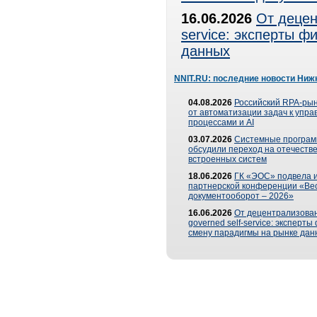
16.06.2026
От децен
service: эксперты 
данных
NNIT.RU: последние новости Ниж
04.08.2026
Российский RPA-рын
от автоматизации задач к упр
процессами и AI
03.07.2026
Системные програ
обсудили переход на отечеств
встроенных систем
18.06.2026
ГК «ЭОС» подвела и
партнерской конференции «Ве
документооборот – 2026»
16.06.2026
От децентрализован
governed self-service: эксперт
смену парадигмы на рынке дан