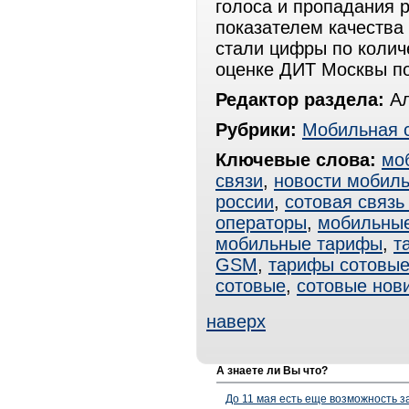
голоса и пропадания 
показателем качества
стали цифры по колич
оценке ДИТ Москвы по
Редактор раздела:
Ал
Рубрики:
Мобильная 
Ключевые слова:
мо
связи
,
новости мобиль
россии
,
сотовая связь
операторы
,
мобильные
мобильные тарифы
,
т
GSM
,
тарифы сотовы
сотовые
,
сотовые нов
наверх
А знаете ли Вы что?
До 11 мая есть еще возможность з