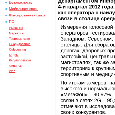
Департаментом инфор
Безопасность
4-й квартал 2012 год
Мобильная связь
как оператора с наил
Фиксированная связь
связи в столице сред
ПО
Измерения голосовой 
Рынок ПК
операторов тестирова
Маркетинг
Западном, Северном, 
Торговые сети
столицы. Для сбора о
Оборудование
Outsourcing
дорогах, дворовых пр
Кадры
застройкой, централь
Регулирование
магистралях, так же 
Финансы
территориях к крупны
Web
спортивным и медици
По итогам замеров, н
высокого и нормальног
«МегаФон» – 90,97%. 
связи в сетях 2G – 95
отмечают в исследова
своих конкурентов.