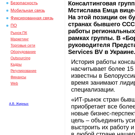
Консалтинговая групп
Безопасность
Мстислава Емца вице
Мобильная связь
На этой позиции он бу
Фиксированная связь
странах бывшего ССС
ПО
работы региональных
Рынок ПК
рамках группы. В «Б
Маркетинг
руководителя Предста
Торговые сети
Services BV в Украине
Оборудование
Outsourcing
История работы конса
Кадры
насчитывает более 15
Регулирование
известны в Белоруссии
Финансы
время занимают лидир
Web
специализации.
«ИТ-рынок стран бывш
А.В. Жирных
приобретает все более
новые бизнес-перспек
цель – объединить ус
выстроить их работу 
в любой стране нашег