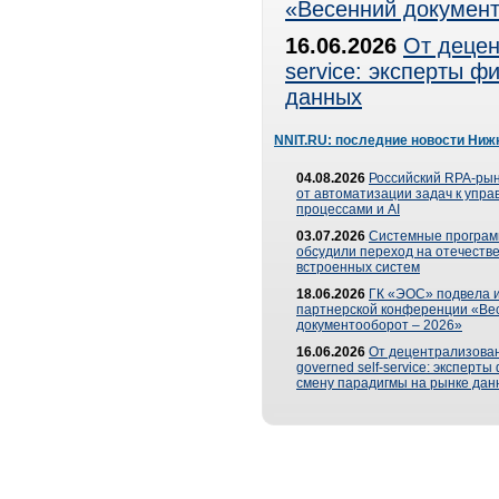
«Весенний документ
16.06.2026
От децен
service: эксперты 
данных
NNIT.RU: последние новости Ниж
04.08.2026
Российский RPA-рын
от автоматизации задач к упр
процессами и AI
03.07.2026
Системные програ
обсудили переход на отечеств
встроенных систем
18.06.2026
ГК «ЭОС» подвела и
партнерской конференции «Ве
документооборот – 2026»
16.06.2026
От децентрализован
governed self-service: эксперт
смену парадигмы на рынке дан