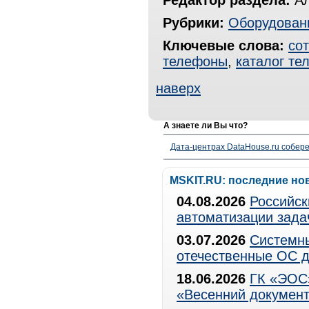
Редактор раздела:
Ал
Рубрики:
Оборудован
Ключевые слова:
со
телефоны
,
каталог те
наверх
А знаете ли Вы что?
Дата-центрах DataHouse.ru собер
MSKIT.RU: последние но
04.08.2026
Российск
автоматизации зада
03.07.2026
Системны
отечественные ОС д
18.06.2026
ГК «ЭОС»
«Весенний документ