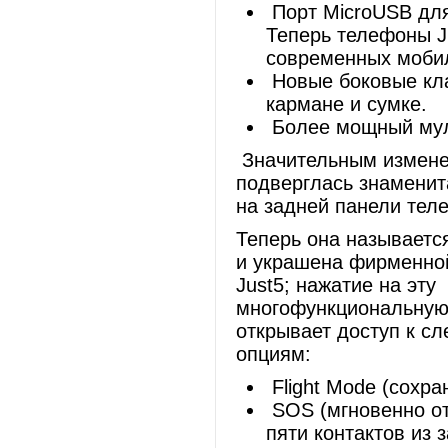
Порт MicroUSB для
Теперь телефоны J
современных моби
Новые боковые кл
кармане и сумке.
Более мощный мул
Значительным измен
подверглась знаменит
на задней панели тел
Теперь она называетс
и украшена фирменно
Just5; нажатие на эту
многофункциональную
открывает доступ к с
опциям:
Flight Mode (сохра
SOS (мгновенно от
пяти контактов из з