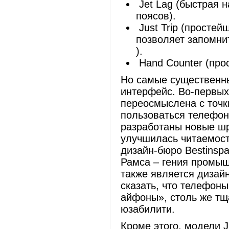
Jet Lag (быстрая 
поясов).
Just Trip (простей
позволяет запомни
).
Hand Counter (прос
Но самые существенны
интерфейс. Во-первых
переосмыслена с точки
пользоваться телефон
разработаны новые шр
улучшилась читаемост
дизайн-бюро Bestinsp
Рамса – гения промыш
также является дизай
сказать, что телефоны
айфоны», столь же тщ
юзабилити.
Кроме этого, модели J