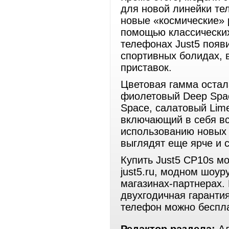
для новой линейки те
новые «космические» 
помощью классических
телефонах Just5 появи
спортивных болидах, 
приставок.
Цветовая гамма остал
фиолетовый Deep Spac
Space, салатовый Lime
включающий в себя все
использованию новых 
выглядят еще ярче и с
Купить Just5 CP10s м
just5.ru, модном шоу
магазинах-партнерах.
двухгодичная гарантия
телефон можно беспла