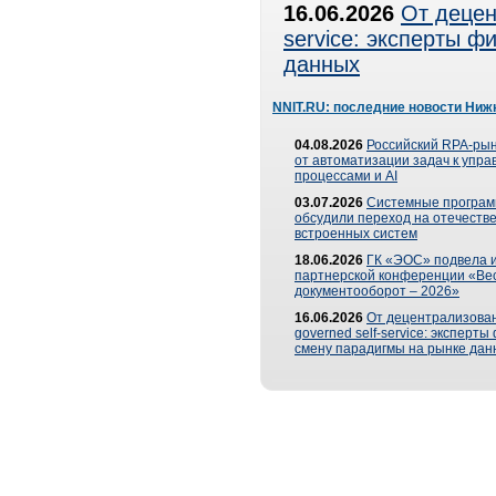
16.06.2026
От децен
service: эксперты 
данных
NNIT.RU: последние новости Ниж
04.08.2026
Российский RPA-рын
от автоматизации задач к упр
процессами и AI
03.07.2026
Системные програ
обсудили переход на отечеств
встроенных систем
18.06.2026
ГК «ЭОС» подвела и
партнерской конференции «Ве
документооборот – 2026»
16.06.2026
От децентрализован
governed self-service: эксперт
смену парадигмы на рынке дан