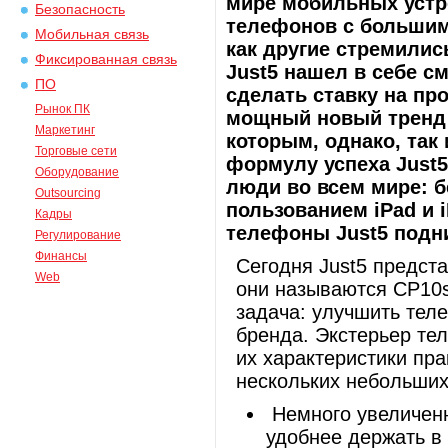
мире мобильных устр
Безопасность
телефонов с большим
Мобильная связь
как другие стремили
Фиксированная связь
Just5 нашел в себе с
ПО
сделать ставку на пр
Рынок ПК
мощный новый тренд 
Маркетинг
которым, однако, так
Торговые сети
формулу успеха Just5
Оборудование
люди во всем мире: б
Outsourcing
пользованием iPad и 
Кадры
телефоны Just5 подн
Регулирование
Финансы
Сегодня Just5 предст
Web
они называются CP10s
задача: улучшить тел
бренда. Экстерьер тел
их характеристики пр
нескольких небольших
Немного увеличенн
удобнее держать в 