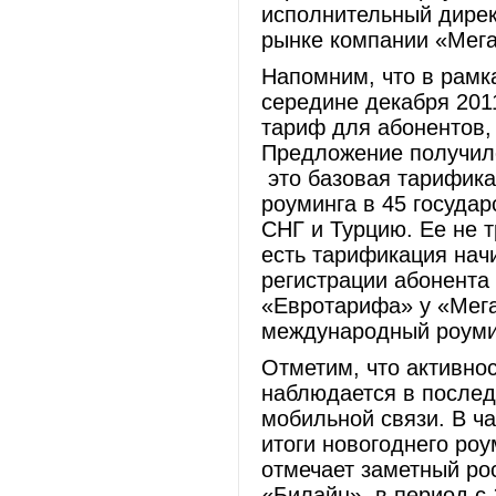
исполнительный дирек
рынке компании «Мег
Напомним, что в рамк
середине декабря 201
тариф для абонентов,
Предложение получил
это базовая тарифика
роуминга в 45 госуда
СНГ и Турцию. Ее не 
есть тарификация нач
регистрации абонента
«Евротарифа» у «Мега
международный роумин
Отметим, что активно
наблюдается в послед
мобильной связи. В ч
итоги новогоднего роу
отмечает заметный ро
«Билайн», в период с