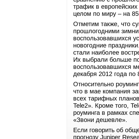
трафик в европейских 
целом по миру – на 8
Отметим также, что с
прошлогодними зимним
воспользовавшихся ус
новогодние праздники
стали наиболее востр
Их выбрали больше по
воспользовавшихся м
декабря 2012 года по 
Относительно роуминго
что в мае компания з
всех тарифных планов
Tele2». Кроме того, T
роуминга в рамках сп
«Звони дешевле».
Если говорить об общ
прогнозу Juniper Rese