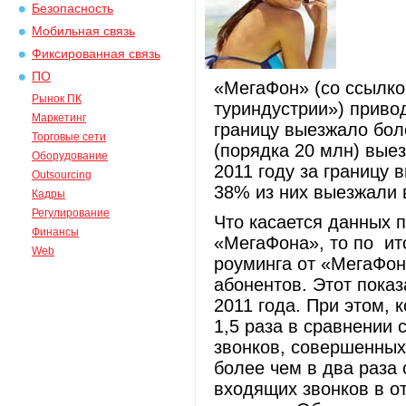
Безопасность
Мобильная связь
Фиксированная связь
ПО
«МегаФон» (со ссылко
Рынок ПК
туриндустрии») привод
Маркетинг
границу выезжало бол
Торговые сети
(порядка 20 млн) вые
Оборудование
2011 году за границу 
Outsourcing
38% из них выезжали
Кадры
Регулирование
Что касается данных п
Финансы
«МегаФона», то по ит
Web
роуминга от «МегаФон
абонентов. Этот показ
2011 года. При этом,
1,5 раза в сравнении 
звонков, совершенных
более чем в два раза 
входящих звонков в о