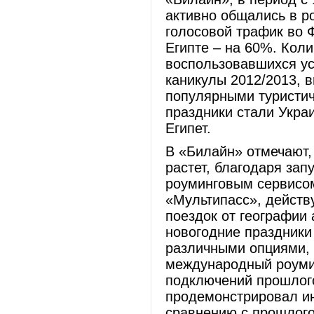
активно общались в р
голосовой трафик во 
Египте – на 60%. Кол
воспользовавшихся ус
каникулы 2012/2013, 
популярными туристи
праздники стали Укра
Египет.
В «Билайн» отмечают,
растет, благодаря за
роуминговым сервисом
«Мультипасс», действ
поездок от географии 
новогодние праздники
различными опциями,
международный роумин
подключений прошлого
продемонстрировал ин
сравнению с прошлого