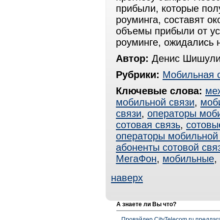
прибыли, которые пол
роуминга, составят ок
объемы прибыли от ус
роуминге, ожидались 
Автор:
Денис Шишули
Рубрики:
Мобильная 
Ключевые слова:
ме
мобильной связи
,
моб
связи
,
операторы моби
сотовая связь
,
сотовы
операторы мобильной
абоненты сотовой свя
МегаФон
,
мобильные
,
наверх
А знаете ли Вы что?
Провайдер CityTelecom.ru предлаг