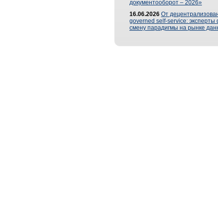
документооборот – 2026»
16.06.2026
От децентрализован
governed self-service: эксперт
смену парадигмы на рынке дан