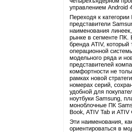
четырехъядерном проце
управлением Android 4
Переходя к категории
представители Samsun
наименования линеек,
рынке в сегменте ПК.
бренда ATIV, который 
операционной системы
модельного ряда и но
представителей комп
комфортности не тольк
рамках новой стратег
номерах серий, сохран
удобной для покупате
ноутбуки Samsung, пл
моноблочные ПК Sams
Book, ATIV Tab и ATIV
Эти наименования, ка
ориентироваться в мо