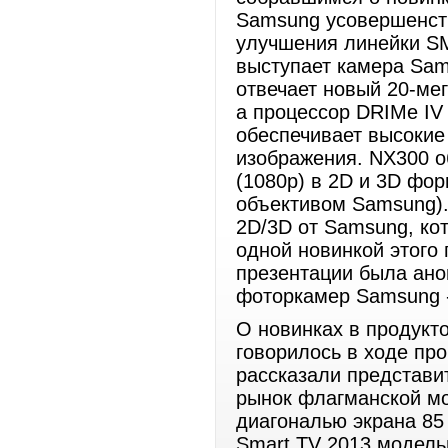
Samsung усовершенств
улучшения линейки S
выступает камера Sam
отвечает новый 20-м
а процессор DRIMe IV
обеспечивает высокие
изображения. NX300 о
(1080p) в 2D и 3D фор
объективом Samsung).
2D/3D от Samsung, ко
одной новинкой этого 
презентации была ано
фоторкамер Samsung 
О новинках в продукт
говорилось в ходе пр
рассказали представи
рынок флагманской мо
диагональю экрана 85
Smart TV 2013 модель