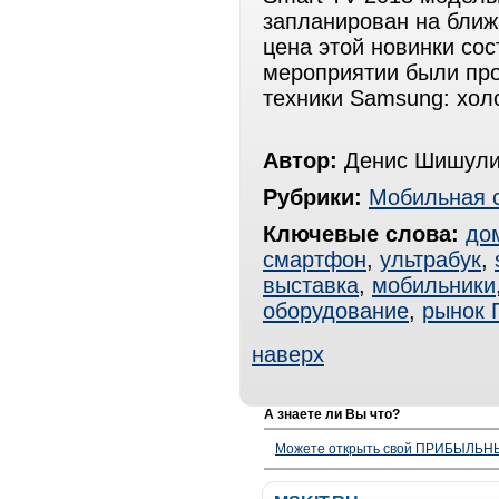
запланирован на бли
цена этой новинки со
мероприятии были пр
техники Samsung: хол
Автор:
Денис Шишули
Рубрики:
Мобильная 
Ключевые слова:
до
смартфон
,
ультрабук
,
выставка
,
мобильники
оборудование
,
рынок 
наверх
А знаете ли Вы что?
Можете открыть свой ПРИБЫЛЬНЫЙ