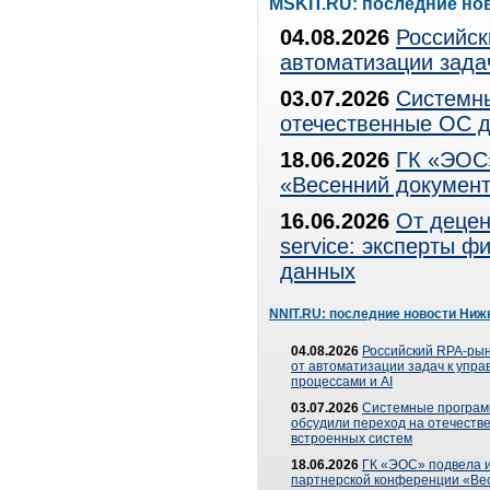
MSKIT.RU: последние но
04.08.2026
Российск
автоматизации зада
03.07.2026
Системны
отечественные ОС д
18.06.2026
ГК «ЭОС»
«Весенний документ
16.06.2026
От децен
service: эксперты 
данных
NNIT.RU: последние новости Ниж
04.08.2026
Российский RPA-рын
от автоматизации задач к упр
процессами и AI
03.07.2026
Системные програ
обсудили переход на отечеств
встроенных систем
18.06.2026
ГК «ЭОС» подвела и
партнерской конференции «Ве