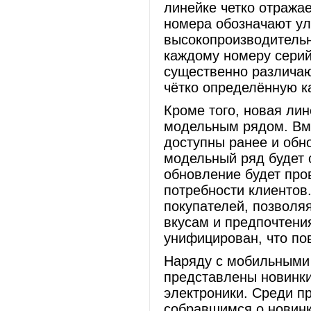
линейке четко отражае
номера обозначают ул
высокопроизводительн
каждому номеру серий
существенно различаю
чётко определённую к
Кроме того, новая ли
модельным рядом. Вме
доступны ранее и обн
модельный ряд будет с
обновление будет про
потребности клиентов
покупателей, позволя
вкусам и предпочтени
унифицирован, что по
Наряду с мобильными 
представлены новинки
электроники. Среди п
собравшимся о новинк