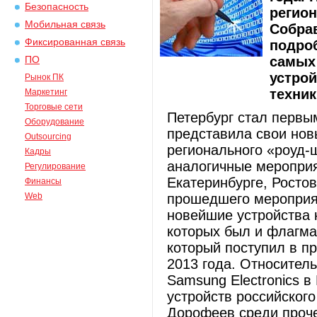
Безопасность
регион
Мобильная связь
Собрав
Фиксированная связь
подро
самых
ПО
устрой
Рынок ПК
техник
Маркетинг
Торговые сети
Петербург стал первы
Оборудование
представила свои нов
Outsourcing
регионального «роуд-
Кадры
аналогичные мероприя
Регулирование
Екатеринбурге, Росто
Финансы
Web
прошедшего мероприя
новейшие устройства 
которых был и флагма
который поступил в п
2013 года. Относител
Samsung Electronics 
устройств российског
Дорофеев среди проче