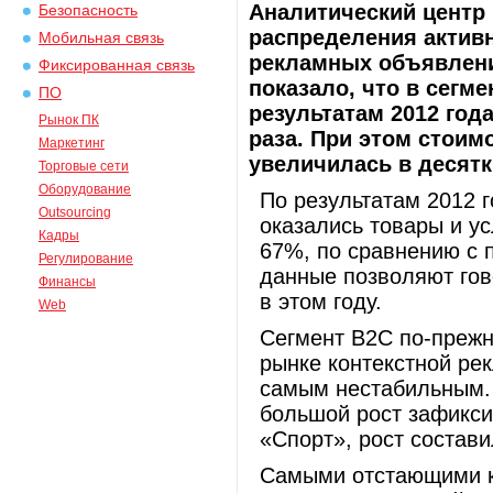
Аналитический центр
Безопасность
распределения активн
Мобильная связь
рекламных объявлени
Фиксированная связь
показало, что в сегме
ПО
результатам 2012 год
Рынок ПК
раза. При этом стоим
Маркетинг
увеличилась в десятк
Торговые сети
Оборудование
По результатам 2012 
Outsourcing
оказались товары и ус
Кадры
67%, по сравнению с
Регулирование
данные позволяют гово
Финансы
в этом году.
Web
Сегмент B2C по-прежн
рынке контекстной рек
самым нестабильным. 
большой рост зафикси
«Спорт», рост состави
Самыми отстающими к