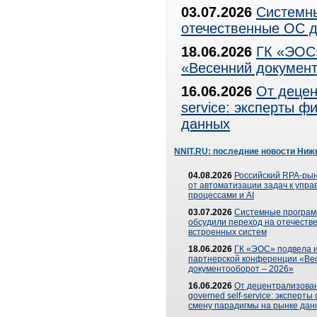
03.07.2026
Системны
отечественные ОС д
18.06.2026
ГК «ЭОС»
«Весенний документ
16.06.2026
От децен
service: эксперты 
данных
NNIT.RU: последние новости Ниж
04.08.2026
Российский RPA-рын
от автоматизации задач к упр
процессами и AI
03.07.2026
Системные програ
обсудили переход на отечеств
встроенных систем
18.06.2026
ГК «ЭОС» подвела и
партнерской конференции «Ве
документооборот – 2026»
16.06.2026
От децентрализован
governed self-service: эксперт
смену парадигмы на рынке дан