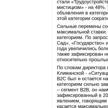
стали «Трудоустройст
мистицизм» - на 48%.
объявления в категор
этой категории сократ
Сильные перемены сос
максимальной ставки.
категориям. По запро
Сад», «Государство» 
года увеличились бол
также зафиксирован н
относительно прошлых
По словам директора
Климанской - «Ситуаци
B2C был и остается н
категориям сильно за
– сегмент B2B, он наи
зафиксированный в 20
явлением, говорящим 
касается максимальной